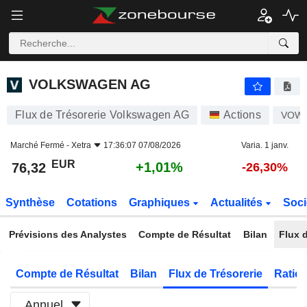
VOLKSWAGEN AG
76,32
€
+1,01%
VOLKSWAGEN AG
Flux de Trésorerie Volkswagen AG
Actions
VOW
Marché Fermé -
Xetra
17:36:07 07/08/2026
Varia. 1 janv.
EUR
+1,01%
76,32
-26,30%
Synthèse
Cotations
Graphiques
Actualités
Soci
Prévisions des Analystes
Compte de Résultat
Bilan
Flux d
Compte de Résultat
Bilan
Flux de Trésorerie
Ratios
Annuel