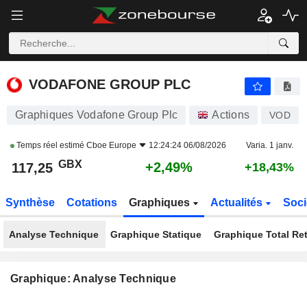
VODAFONE GROUP PLC
117,25
p
+2,49%
VODAFONE GROUP PLC
Graphiques Vodafone Group Plc
Actions
VOD
Temps réel estimé
Cboe Europe
12:24:24 06/08/2026
Varia. 1 janv.
GBX
+2,49%
117,25
+18,43%
Synthèse
Cotations
Graphiques
Actualités
Soci
Analyse Technique
Graphique Statique
Graphique Total Re
Graphique: Analyse Technique