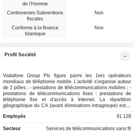
de l'Homme
Controverses Subventions
Non
fiscales
Conforme à la finance
Non
Islamique
Profil Société
Vodafone Group Plc figure parmi les 1ers opérateurs
mondiaux de téléphonie mobile. L'activité s'organise autour
de 2 pôles : - prestations de télécommunications mobiles ; -
prestations de télécommunications fixes : prestations de
téléphonie fixe et d'accès à Internet. La répartition
géographique du CA (avant éliminations intragroupe) est la
suivante : Royaume-Uni (23,7%), Allemagne (31,3%),
Employés
91 128
Europe (14,7%), Afrique (21,5%) et Turquie (8,8%).
Secteur
Services de télécommunications sans fil