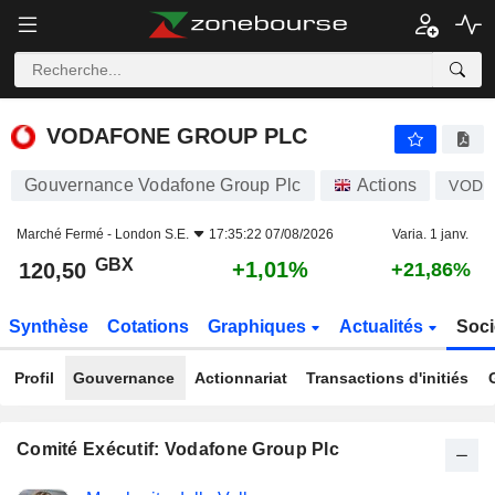
VODAFONE GROUP PLC
120,50
p
+1,01%
VODAFONE GROUP PLC
Gouvernance Vodafone Group Plc
Actions
VOD
Marché Fermé -
London S.E.
17:35:22 07/08/2026
Varia. 1 janv.
GBX
+1,01%
120,50
+21,86%
Synthèse
Cotations
Graphiques
Actualités
Soci
Profil
Gouvernance
Actionnariat
Transactions d'initiés
Comité Exécutif: Vodafone Group Plc
Fonctions