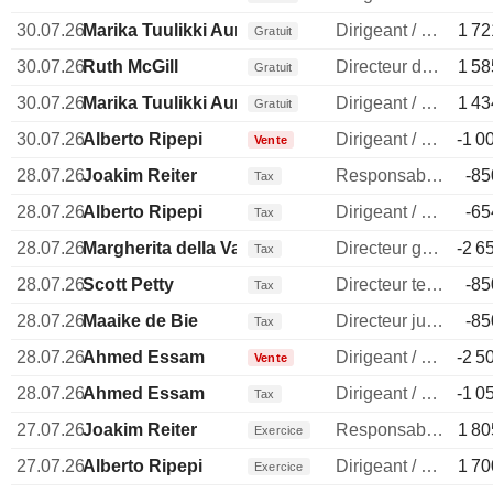
30.07.26
Marika Tuulikki Auramo
Dirigeant / cadre principal
1 72
Gratuit
30.07.26
Ruth McGill
Directeur des ressources humaines
1 58
Gratuit
30.07.26
Marika Tuulikki Auramo
Dirigeant / cadre principal
1 43
Gratuit
30.07.26
Alberto Ripepi
Dirigeant / cadre principal
-1 0
Vente
28.07.26
Joakim Reiter
Responsable communication publique
-85
Tax
28.07.26
Alberto Ripepi
Dirigeant / cadre principal
-65
Tax
28.07.26
Margherita della Valle
Directeur general
-2 6
Tax
28.07.26
Scott Petty
Directeur technique
-85
Tax
28.07.26
Maaike de Bie
Directeur juridique
-85
Tax
28.07.26
Ahmed Essam
Dirigeant / cadre principal
-2 5
Vente
28.07.26
Ahmed Essam
Dirigeant / cadre principal
-1 0
Tax
27.07.26
Joakim Reiter
Responsable communication publique
1 80
Exercice
27.07.26
Alberto Ripepi
Dirigeant / cadre principal
1 70
Exercice