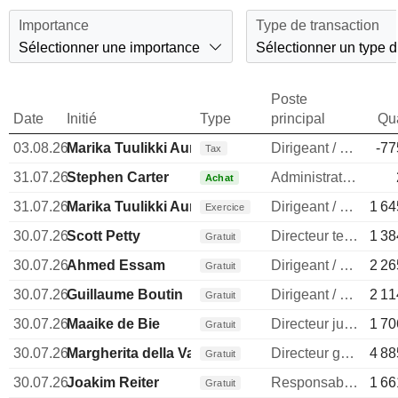
Importance
Type de transaction
Sélectionner une importance
Sélectionner un type d
Poste
Date
Initié
Type
principal
Qua
03.08.26
Marika Tuulikki Auramo
Dirigeant / cadre principal
-77
Tax
31.07.26
Stephen Carter
Administrateur
Achat
31.07.26
Marika Tuulikki Auramo
Dirigeant / cadre principal
1 64
Exercice
30.07.26
Scott Petty
Directeur technique
1 38
Gratuit
30.07.26
Ahmed Essam
Dirigeant / cadre principal
2 26
Gratuit
30.07.26
Guillaume Boutin
Dirigeant / cadre principal
2 11
Gratuit
30.07.26
Maaike de Bie
Directeur juridique
1 70
Gratuit
30.07.26
Margherita della Valle
Directeur general
4 88
Gratuit
30.07.26
Joakim Reiter
Responsable communication publique
1 66
Gratuit