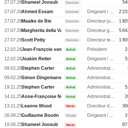
27.07.26
Shameel Joosub
54
Exercice
27.07.26
Ahmed Essam
Dirigeant / cadre principal
2 23
Exercice
27.07.26
Maaike de Bie
Directeur juridique
1 80
Exercice
27.07.26
Margherita della Valle
Directeur general
5 64
Exercice
27.07.26
Scott Petty
Directeur technique
1 80
Exercice
12.02.26
Jean-François van Boxmeer
Président
2
Achat
12.02.26
Joakim Reiter
Dirigeant / cadre principal
5
Achat
09.02.26
Stephen Carter
Administrateur
Achat
09.02.26
Simon Dingemans
Administrateur
Achat
19.11.25
Stephen Carter
Administrateur
5
Achat
14.11.25
Anne-Françoise Nesmes
Administrateur
2
Achat
13.11.25
Leanne Wood
Directeur des ressources humaines
30
Vente
26.09.25
Guillaume Boutin
Dirigeant / cadre principal
1
Gratuit
19.08.25
Shameel Joosub
87
Vente