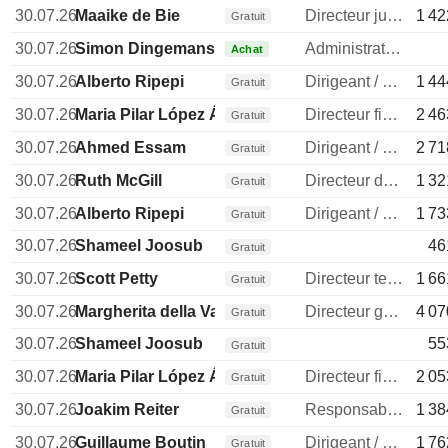
30.07.26
Maaike de Bie
Directeur juridique
1 42
Gratuit
30.07.26
Simon Dingemans
Administrateur
Achat
30.07.26
Alberto Ripepi
Dirigeant / cadre principal
1 44
Gratuit
30.07.26
Maria Pilar López Álvarez
Directeur financier
2 46
Gratuit
30.07.26
Ahmed Essam
Dirigeant / cadre principal
2 71
Gratuit
30.07.26
Ruth McGill
Directeur des ressources humaines
1 32
Gratuit
30.07.26
Alberto Ripepi
Dirigeant / cadre principal
1 73
Gratuit
30.07.26
Shameel Joosub
46
Gratuit
30.07.26
Scott Petty
Directeur technique
1 66
Gratuit
30.07.26
Margherita della Valle
Directeur general
4 07
Gratuit
30.07.26
Shameel Joosub
55
Gratuit
30.07.26
Maria Pilar López Álvarez
Directeur financier
2 05
Gratuit
30.07.26
Joakim Reiter
Responsable communication publique
1 38
Gratuit
30.07.26
Guillaume Boutin
Dirigeant / cadre principal
1 76
Gratuit