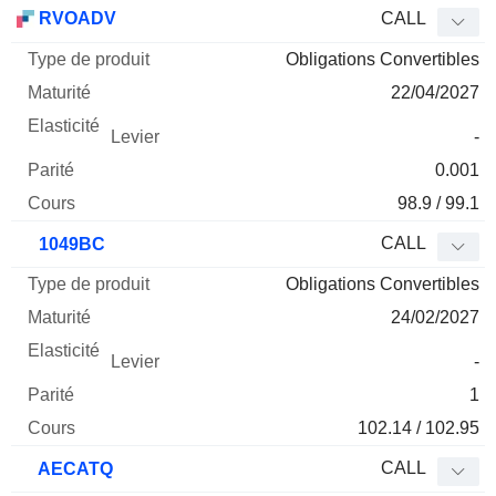
Type
RVOADV
CALL
de
Obligations Convertibles
Mnemo
Type
produit
Maturité
Elasticité
Levier
Parité
Co
22/04/2027
-
0.001
98.9 / 99.1
CALL
1049BC
Obligations Convertibles
24/02/2027
-
1
102.14 / 102.95
CALL
AECATQ