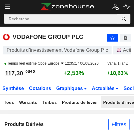
VODAFONE GROUP PLC
117,30
p
+2,53%
VODAFONE GROUP PLC
Produits d'investissement Vodafone Group Plc
Acti
Temps réel estimé
Cboe Europe
12:35:17 06/08/2026
Varia. 1 janv.
GBX
+2,53%
117,30
+18,63%
Synthèse
Cotations
Graphiques
Actualités
Soci
Tous
Warrants
Turbos
Produits de levier
Produits d'inv
Filtres
Produits Dérivés