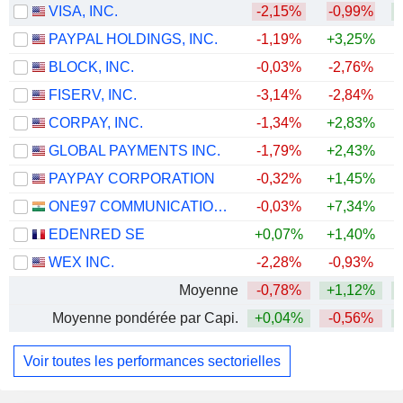
VISA, INC.
-2,15%
-0,99%
PAYPAL HOLDINGS, INC.
-1,19%
+3,25%
BLOCK, INC.
-0,03%
-2,76%
FISERV, INC.
-3,14%
-2,84%
CORPAY, INC.
-1,34%
+2,83%
+
GLOBAL PAYMENTS INC.
-1,79%
+2,43%
PAYPAY CORPORATION
-0,32%
+1,45%
ONE97 COMMUNICATIONS LIMITED
-0,03%
+7,34%
+
EDENRED SE
+0,07%
+1,40%
+
WEX INC.
-2,28%
-0,93%
Moyenne
-0,78%
+1,12%
Moyenne pondérée par Capi.
+0,04%
-0,56%
Voir toutes les performances sectorielles