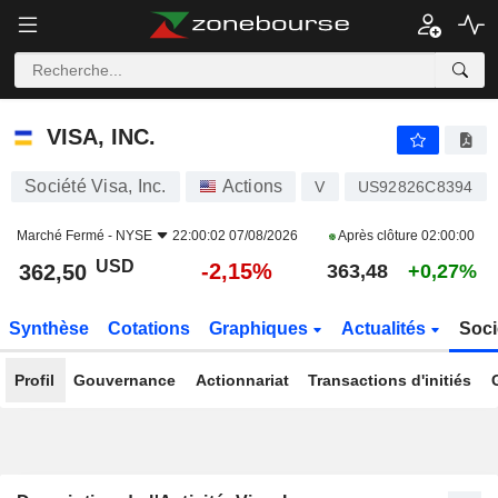
VISA, INC.
362,50
$
-2,15%
VISA, INC.
Société Visa, Inc.
Actions
V
US92826C8394
Marché Fermé -
NYSE
22:00:02 07/08/2026
Après clôture
02:00:00
USD
-2,15%
362,50
363,48
+0,27%
Synthèse
Cotations
Graphiques
Actualités
Soci
Profil
Gouvernance
Actionnariat
Transactions d'initiés