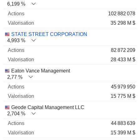
6,199 %
102 882 078
35 298 M $
STATE STREET CORPORATION
4,993 %
82 872 209
28 433 M $
Eaton Vance Management
2,77 %
45 979 950
15 775 M $
Geode Capital Management LLC
2,704 %
44 883 639
15 399 M $