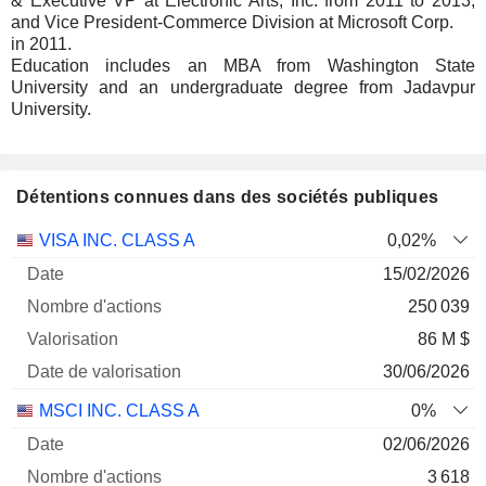
& Executive VP at Electronic Arts, Inc. from 2011 to 2013,
and Vice President-Commerce Division at Microsoft Corp.
in 2011.
Education includes an MBA from Washington State
University and an undergraduate degree from Jadavpur
University.
Détentions connues dans des sociétés publiques
Nombre
Date de
VISA INC. CLASS A
0,02%
Société
Date
d'actions
Valorisation
valorisation
15/02/2026
250 039
86 M $
30/06/2026
MSCI INC. CLASS A
0%
02/06/2026
3 618