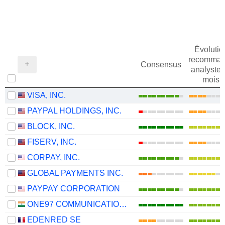
Évolutio
recomman
Consensus
analystes
mois
VISA, INC.
PAYPAL HOLDINGS, INC.
BLOCK, INC.
FISERV, INC.
CORPAY, INC.
GLOBAL PAYMENTS INC.
PAYPAY CORPORATION
ONE97 COMMUNICATIONS LIMITED
EDENRED SE