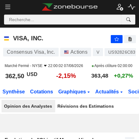
VISA, INC.
362,50
$
-2,15%
VISA, INC.
Consensus Visa, Inc.
Actions
V
US92826C839
Marché Fermé -
NYSE
22:00:02 07/08/2026
Après clôture
02:00:00
USD
-2,15%
362,50
363,48
+0,27%
Synthèse
Cotations
Graphiques
Actualités
Soci
Opinion des Analystes
Révisions des Estimations