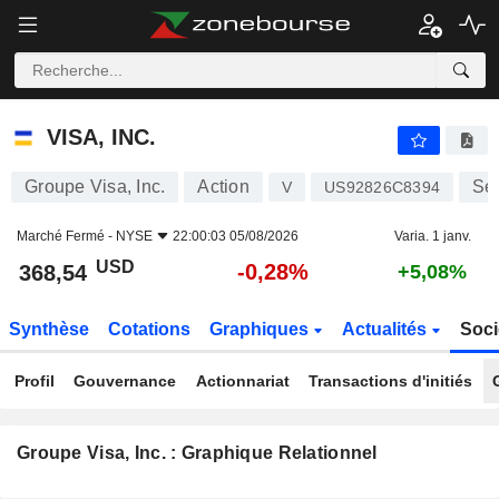
VISA, INC.
368,54
$
-0,28%
VISA, INC.
Groupe Visa, Inc.
Action
Ser
V
US92826C8394
Marché Fermé -
NYSE
22:00:03 05/08/2026
Varia. 1 janv.
USD
-0,28%
368,54
+5,08%
Synthèse
Cotations
Graphiques
Actualités
Soci
Profil
Gouvernance
Actionnariat
Transactions d'initiés
Groupe Visa, Inc. : Graphique Relationnel