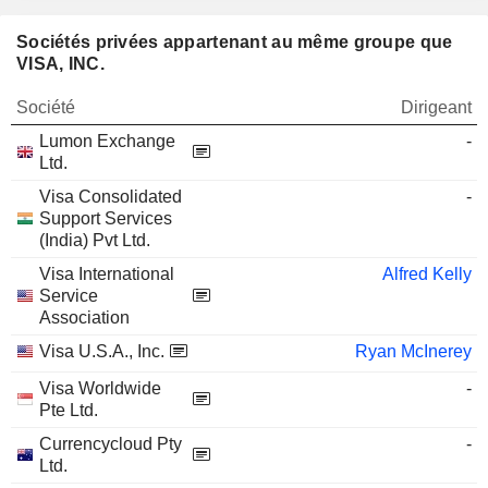
Sociétés privées appartenant au même groupe que
VISA, INC.
Société
Dirigeant
Lumon Exchange
-
Ltd.
Visa Consolidated
-
Support Services
(India) Pvt Ltd.
Visa International
Alfred Kelly
Service
Association
Visa U.S.A., Inc.
Ryan McInerey
Visa Worldwide
-
Pte Ltd.
Currencycloud Pty
-
Ltd.