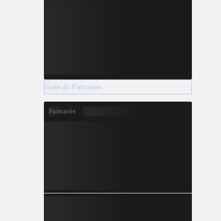
Suite du Palmarès
Palmarès