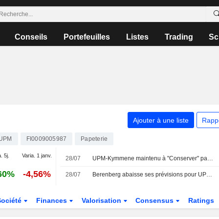
Conseils
Portefeuilles
Listes
Trading
Sc
Ajouter à une liste
Rapp
UPM
FI0009005987
Papeterie
. 5j.
Varia. 1 janv.
28/07
UPM-Kymmene maintenu à "Conserver" par Berenberg après un deuxième trimestre jugé "difficile"
60%
-4,56%
28/07
Berenberg abaisse ses prévisions pour UPM-Kymmene mais relève son objectif de cours
Société
Finances
Valorisation
Consensus
Ratings