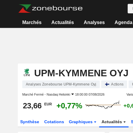
Marchés
Actualités
Analyses
Agenda
UPM-KYMMENE OYJ
Analyses Zonebourse UPM-Kymmene Oyj
Actions
Marché Fermé -
Nasdaq Helsinki
18:00:00 07/08/2026
Varia
23,66
+0,77%
EUR
+0,
Synthèse
Cotations
Graphiques
Actualités