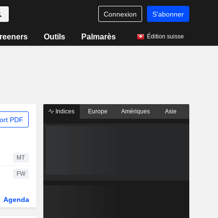
Connexion
S'abonner
reeners
Outils
Palmarès
Édition suisse
Indices
Europe
Amériques
Asie
ort PDF
MT
FW
Agenda
Secteur
Dérivés
Fonds et ETFs