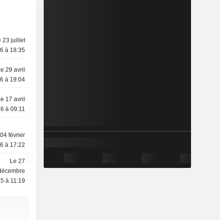
 23 juillet
6 à 18:35
e 29 avril
6 à 19:04
e 17 avril
6 à 09:11
04 février
6 à 17:22
Le 27
décembre
5 à 11:19