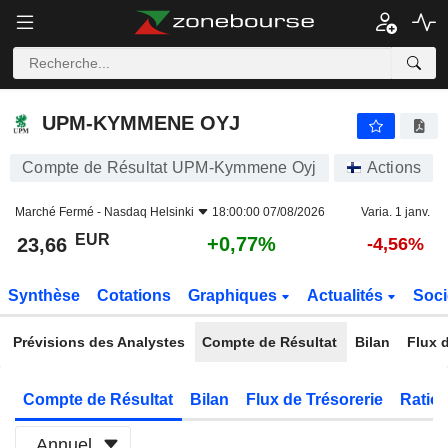
UPM-KYMMENE OYJ
23,66
€
+0,77%
UPM-KYMMENE OYJ
Compte de Résultat UPM-Kymmene Oyj
Actions
Marché Fermé -
Nasdaq Helsinki
18:00:00 07/08/2026
Varia. 1 janv.
EUR
+0,77%
23,66
-4,56%
Synthèse
Cotations
Graphiques
Actualités
Soci
Prévisions des Analystes
Compte de Résultat
Bilan
Flux d
Compte de Résultat
Bilan
Flux de Trésorerie
Ratios
Annuel