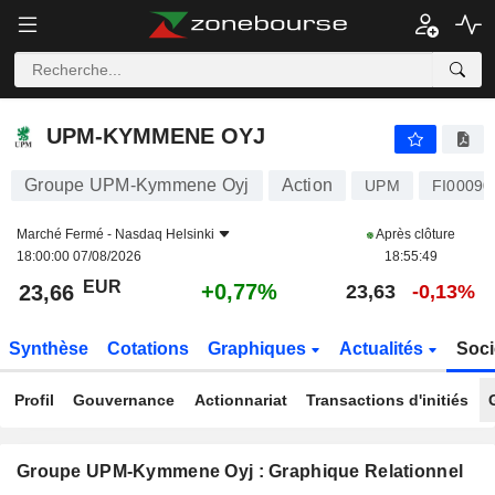
UPM-KYMMENE OYJ
23,66
€
+0,77%
UPM-KYMMENE OYJ
Groupe UPM-Kymmene Oyj
Action
UPM
FI00090
Marché Fermé -
Nasdaq Helsinki
Après clôture
18:00:00 07/08/2026
18:55:49
EUR
+0,77%
23,66
23,63
-0,13%
Synthèse
Cotations
Graphiques
Actualités
Soci
Profil
Gouvernance
Actionnariat
Transactions d'initiés
Groupe UPM-Kymmene Oyj : Graphique Relationnel