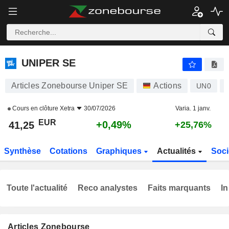
UNIPER SE
41,25
€
+0,49%
UNIPER SE
Articles Zonebourse Uniper SE
Actions
UN0
Cours en clôture
Xetra
30/07/2026
Varia. 1 janv.
EUR
+0,49%
41,25
+25,76%
Synthèse
Cotations
Graphiques
Actualités
Soci
Toute l'actualité
Reco analystes
Faits marquants
In
Articles Zonebourse