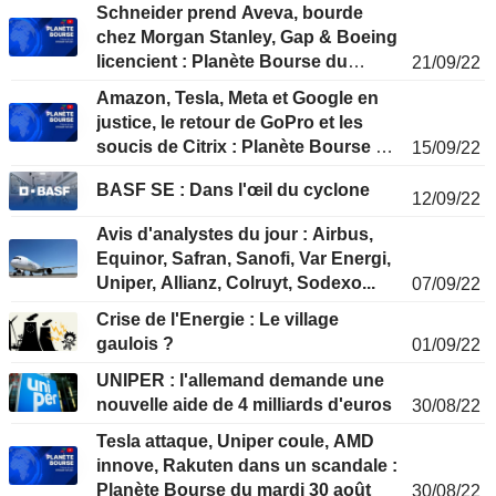
Schneider prend Aveva, bourde
chez Morgan Stanley, Gap & Boeing
licencient : Planète Bourse du
21/09/22
mercredi 21 septembre
Amazon, Tesla, Meta et Google en
justice, le retour de GoPro et les
soucis de Citrix : Planète Bourse du
15/09/22
jeudi 15 septembre
BASF SE : Dans l'œil du cyclone
12/09/22
Avis d'analystes du jour : Airbus,
Equinor, Safran, Sanofi, Var Energi,
Uniper, Allianz, Colruyt, Sodexo...
07/09/22
Crise de l'Energie : Le village
gaulois ?
01/09/22
UNIPER : l'allemand demande une
nouvelle aide de 4 milliards d'euros
30/08/22
Tesla attaque, Uniper coule, AMD
innove, Rakuten dans un scandale :
Planète Bourse du mardi 30 août
30/08/22