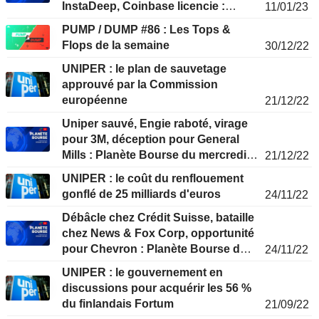
InstaDeep, Coinbase licencie :
11/01/23
Planète Bourse du mercredi 11
PUMP / DUMP #86 : Les Tops &
janvier
Flops de la semaine
30/12/22
UNIPER : le plan de sauvetage
approuvé par la Commission
européenne
21/12/22
Uniper sauvé, Engie raboté, virage
pour 3M, déception pour General
Mills : Planète Bourse du mercredi
21/12/22
21 décembre
UNIPER : le coût du renflouement
gonflé de 25 milliards d'euros
24/11/22
Débâcle chez Crédit Suisse, bataille
chez News & Fox Corp, opportunité
pour Chevron : Planète Bourse du
24/11/22
jeudi 24 novembre
UNIPER : le gouvernement en
discussions pour acquérir les 56 %
du finlandais Fortum
21/09/22