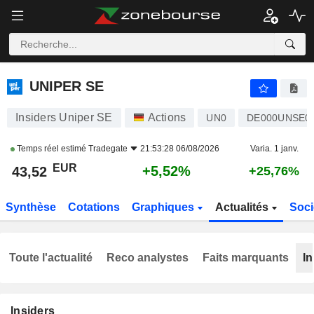
UNIPER SE
43,52
€
+5,52%
UNIPER SE
Insiders Uniper SE
Actions
UN0
DE000UNSE0
Temps réel estimé
Tradegate
21:53:28 06/08/2026
Varia. 1 janv.
EUR
+5,52%
43,52
+25,76%
Synthèse
Cotations
Graphiques
Actualités
Soci
Toute l'actualité
Reco analystes
Faits marquants
In
Insiders