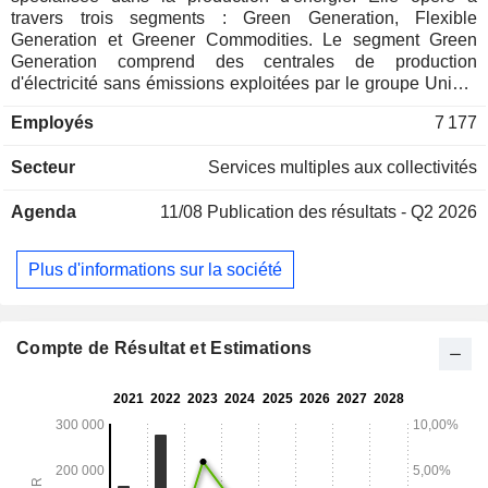
travers trois segments : Green Generation, Flexible
Generation et Greener Commodities. Le segment Green
Generation comprend des centrales de production
d'électricité sans émissions exploitées par le groupe Uniper
en Europe. Le segment Flexible Generation contribue à
Employés
7 177
assurer la stabilité du gird et la sécurité de
l'approvisionnement, ce qui en fait des éléments clés de la
Secteur
Services multiples aux collectivités
transition énergétique. Le segment Greener Commodities
regroupe les activités de négoce et d'optimisation de
Agenda
11/08
Publication des résultats - Q2 2026
l'énergie et constitue l'interface commerciale entre le groupe
Uniper et les marchés mondiaux.
Plus d'informations sur la société
Compte de Résultat et Estimations