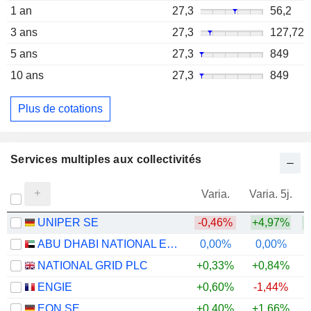
1 an
27,3
56,2
3 ans
27,3
127,72
5 ans
27,3
849
10 ans
27,3
849
Plus de cotations
Services multiples aux collectivités
Varia.
Varia. 5j.
UNIPER SE
-0,46%
+4,97%
+
ABU DHABI NATIONAL ENERGY COMPANY
0,00%
0,00%
NATIONAL GRID PLC
+0,33%
+0,84%
+
ENGIE
+0,60%
-1,44%
+
EON SE
+0,40%
+1,66%
+