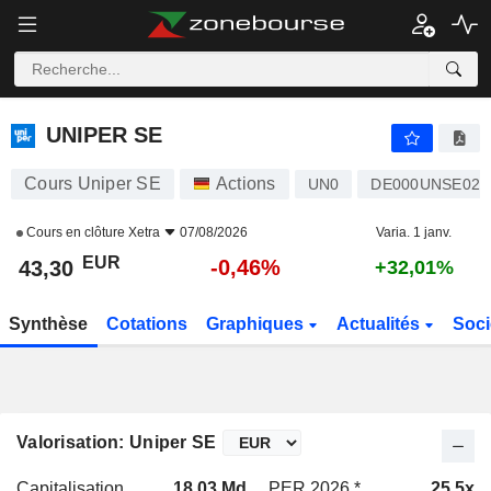
UNIPER SE
43,30
€
-0,46%
UNIPER SE
Cours Uniper SE
Actions
UN0
DE000UNSE026
Cours en clôture
Xetra
07/08/2026
Varia. 1 janv.
EUR
-0,46%
43,30
+32,01%
Synthèse
Cotations
Graphiques
Actualités
Soci
Valorisation: Uniper SE
Capitalisation
18,03 Md
PER 2026 *
25,5x