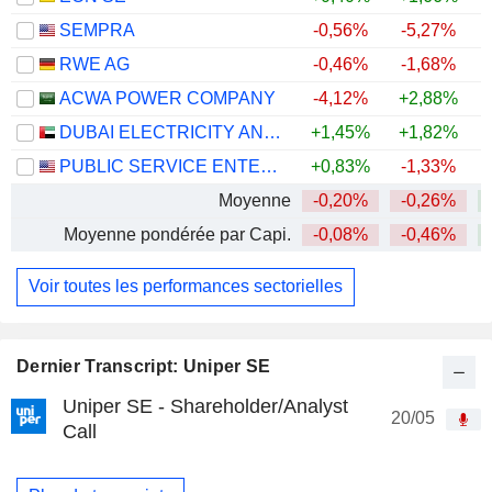
SEMPRA
-0,56%
-5,27%
RWE AG
-0,46%
-1,68%
+
ACWA POWER COMPANY
-4,12%
+2,88%
DUBAI ELECTRICITY AND WATER AUTHORITY
+1,45%
+1,82%
PUBLIC SERVICE ENTERPRISE GROUP, INC.
+0,83%
-1,33%
Moyenne
-0,20%
-0,26%
+
Moyenne pondérée par Capi.
-0,08%
-0,46%
+
Voir toutes les performances sectorielles
Dernier Transcript: Uniper SE
Uniper SE - Shareholder/Analyst
20/05
Call