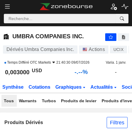
-.-
UMBRA COMPANIES INC.
0,003000
$
-
%
UMBRA COMPANIES INC.
Dérivés Umbra Companies Inc.
Actions
UCIX
Temps Différé
OTC Markets
21:40:30 09/07/2026
Varia. 1 janv.
USD
-.--%
0,003000
-
Synthèse
Cotations
Graphiques
Actualités
Soci
Tous
Warrants
Turbos
Produits de levier
Produits d'inv
Filtres
Produits Dérivés