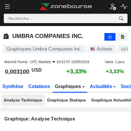
UMBRA COMPANIES INC.
0,003100
$
+3,33%
UMBRA COMPANIES INC.
Graphiques Umbra Companies Inc.
Actions
UCIX
Marché Fermé -
OTC Markets
16:52:57 22/05/2026
Varia. 1 janv.
USD
+3,33%
0,003100
+3,33%
Synthèse
Cotations
Graphiques
Actualités
Soci
Analyse Technique
Graphique Statique
Graphique Actualit
Graphique: Analyse Technique