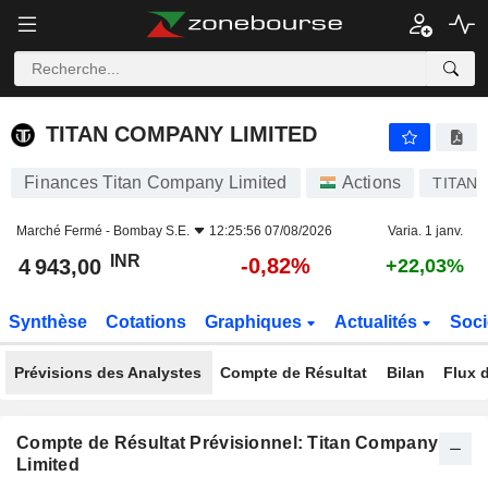
TITAN COMPANY LIMITED
4 943,00
₹
-0,82%
TITAN COMPANY LIMITED
Finances Titan Company Limited
Actions
TITAN
Marché Fermé -
Bombay S.E.
12:25:56 07/08/2026
Varia. 1 janv.
INR
-0,82%
4 943,00
+22,03%
Synthèse
Cotations
Graphiques
Actualités
Soci
Prévisions des Analystes
Compte de Résultat
Bilan
Flux d
Compte de Résultat Prévisionnel: Titan Company
Limited