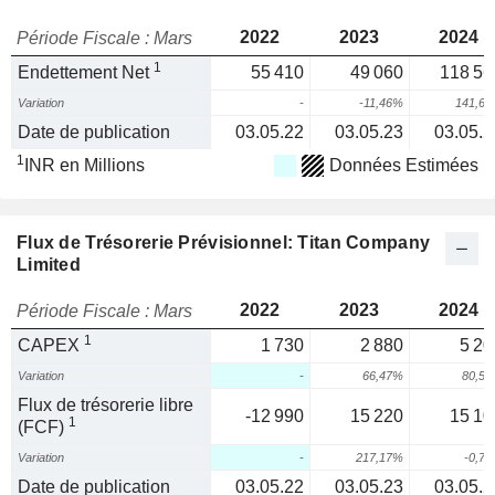
2022
2023
2024
Période Fiscale : Mars
1
Endettement Net
55 410
49 060
118 56
Variation
-
-11,46%
141,6
Date de publication
03.05.22
03.05.23
03.05.2
1
INR en Millions
Données Estimées
Flux de Trésorerie Prévisionnel: Titan Company
Limited
2022
2023
2024
Période Fiscale : Mars
1
CAPEX
1 730
2 880
5 20
Variation
-
66,47%
80,5
Flux de trésorerie libre
-12 990
15 220
15 10
1
(FCF)
Variation
-
217,17%
-0,7
Date de publication
03.05.22
03.05.23
03.05.2