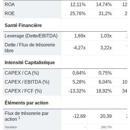
ROA
12,11%
14,74%
12,
ROE
25,76%
31,2%
26
Santé Financière
Leverage (Dette/EBITDA)
1,69x
1,03x
2
Dette / Flux de trésorerie
-4,27x
3,22x
7
libre
Intensité Capitalistique
CAPEX / CA (%)
0,64%
0,75%
1
CAPEX / EBITDA (%)
5,28%
6,04%
10,
CAPEX / FCF (%)
-13,32%
18,92%
34,
Éléments par action
Flux de trésorerie par
-12,69
20,39
2
1
action
Variation
-
260,7%
1