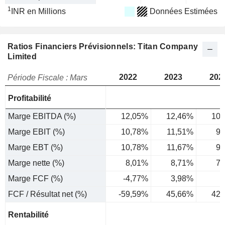
1
INR en Millions
Données Estimées
Ratios Financiers Prévisionnels: Titan Company
Limited
2022
2023
202
Période Fiscale : Mars
Profitabilité
Marge EBITDA (%)
12,05%
12,46%
10,
Marge EBIT (%)
10,78%
11,51%
9,
Marge EBT (%)
10,78%
11,67%
9,
Marge nette (%)
8,01%
8,71%
7,
Marge FCF (%)
-4,77%
3,98%
3
FCF / Résultat net (%)
-59,59%
45,66%
42,
Rentabilité