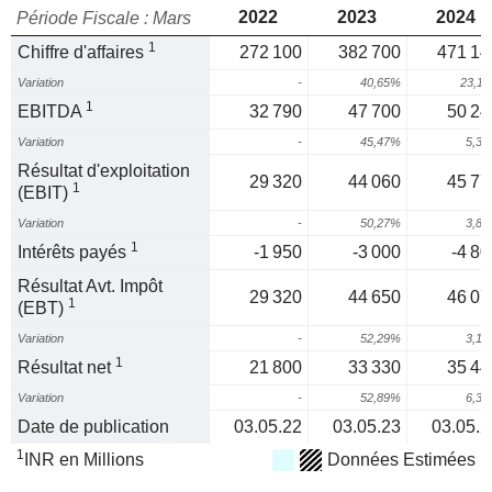
2022
2023
2024
Période Fiscale : Mars
1
Chiffre d'affaires
272 100
382 700
471 14
Variation
-
40,65%
23,1
1
EBITDA
32 790
47 700
50 24
Variation
-
45,47%
5,3
Résultat d'exploitation
29 320
44 060
45 77
1
(EBIT)
Variation
-
50,27%
3,8
1
Intérêts payés
-1 950
-3 000
-4 80
Résultat Avt. Impôt
29 320
44 650
46 07
1
(EBT)
Variation
-
52,29%
3,1
1
Résultat net
21 800
33 330
35 44
Variation
-
52,89%
6,3
Date de publication
03.05.22
03.05.23
03.05.2
1
INR en Millions
Données Estimées