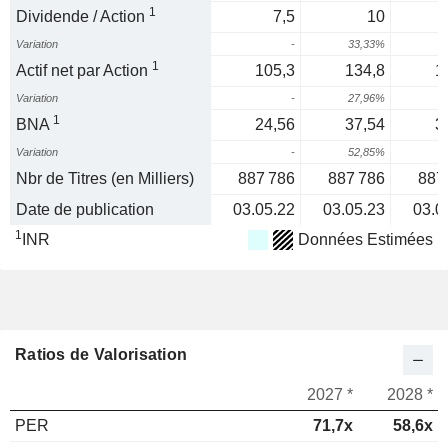
1
Dividende / Action
7,5
10
Variation
-
33,33%
1
Actif net par Action
105,3
134,8
1
Variation
-
27,96%
2
1
BNA
24,56
37,54
3
Variation
-
52,85%
Nbr de Titres (en Milliers)
887 786
887 786
887
Date de publication
03.05.22
03.05.23
03.0
1
INR
Données Estimées
Ratios de Valorisation
2027 *
2028 *
PER
71,7x
58,6x