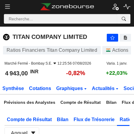
TITAN COMPANY LIMITED
4 943,00
₹
-0,82%
TITAN COMPANY LIMITED
Ratios Financiers Titan Company Limited
Actions
Marché Fermé -
Bombay S.E.
12:25:56 07/08/2026
Varia. 1 janv.
INR
-0,82%
4 943,00
+22,03%
Synthèse
Cotations
Graphiques
Actualités
Soci
Prévisions des Analystes
Compte de Résultat
Bilan
Flux d
Compte de Résultat
Bilan
Flux de Trésorerie
Ratios
Annuel