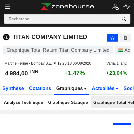
TITAN COMPANY LIMITED
4 984,00
₹
+1,47%
TITAN COMPANY LIMITED
Graphique Total Return Titan Company Limited
Acti
Marché Fermé -
Bombay S.E.
12:26:18 06/08/2026
Varia. 1 janv.
INR
+1,47%
4 984,00
+23,04%
Synthèse
Cotations
Graphiques
Actualités
Soci
Analyse Technique
Graphique Statique
Graphique Total Re