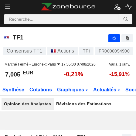
TF1
7,005
€
-0,21%
TF1
Consensus TF1
Actions
TFI
FR0000054900
Marché Fermé -
Euronext Paris
17:55:00 07/08/2026
Varia. 1 janv.
EUR
-0,21%
7,005
-15,91%
Synthèse
Cotations
Graphiques
Actualités
Soci
Opinion des Analystes
Révisions des Estimations