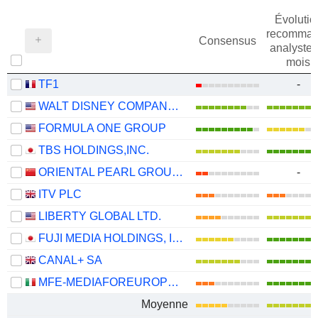
Évolutio
recomman
Consensus
analystes
mois
TF1
-
WALT DISNEY COMPANY (THE)
FORMULA ONE GROUP
TBS HOLDINGS,INC.
ORIENTAL PEARL GROUP CO.,LTD.
-
ITV PLC
LIBERTY GLOBAL LTD.
FUJI MEDIA HOLDINGS, INC.
CANAL+ SA
MFE-MEDIAFOREUROPE N.V.
Moyenne