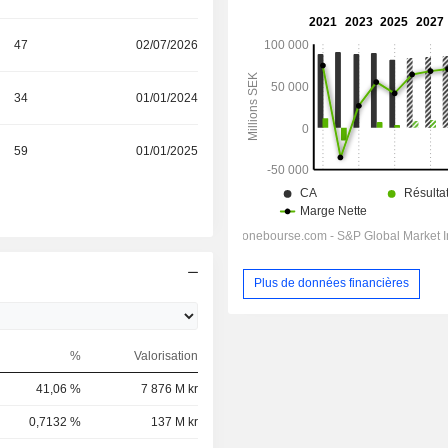
47
02/07/2026
34
01/01/2024
59
01/01/2025
Plus de données financières
%
Valorisation
41,06 %
7 876 M kr
0,7132 %
137 M kr