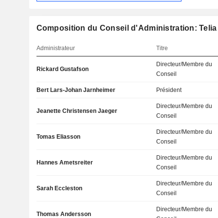
Composition du Conseil d'Administration: Tel
Administrateur
Titre
Directeur/Membre du
Rickard Gustafson
Conseil
Bert Lars-Johan Jarnheimer
Président
Directeur/Membre du
Jeanette Christensen Jaeger
Conseil
Directeur/Membre du
Tomas Eliasson
Conseil
Directeur/Membre du
Hannes Ametsreiter
Conseil
Directeur/Membre du
Sarah Eccleston
Conseil
Directeur/Membre du
Thomas Andersson