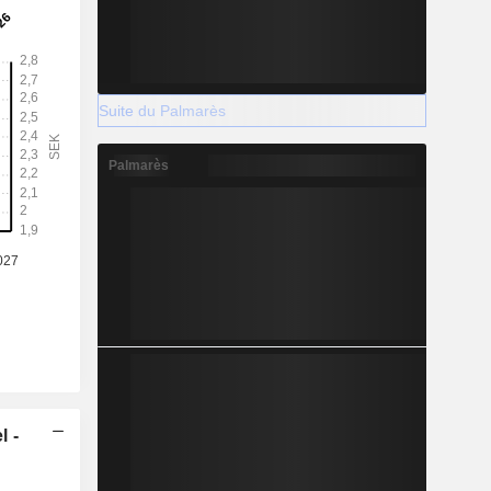
Suite du Palmarès
Palmarès
l -