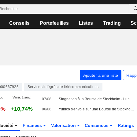
Conseils
Portefeuilles
Listes
Trading
Sc
Ajouter à une liste
Rapp
000667925
Services intégrés de télécommunications
5j.
Varia. 1 janv.
07/08
Stagnation à la Bourse de Stockholm - Lundin Gold progresse après ses résultats
9%
+10,74%
06/08
Yubico s'envole sur une Bourse de Stockholm atone, l'indice OMXS30 inchangé
Société
Finances
Valorisation
Consensus
Ratings