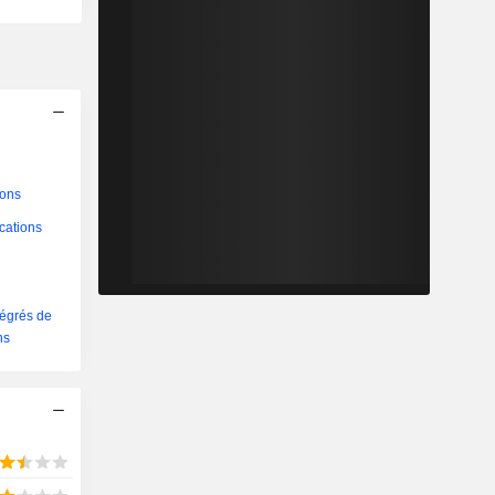
ions
cations
tégrés de
ns