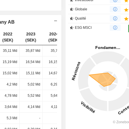
Investisseur
Globale
Qualité
pany AB
ESG MSCI
2022
2023
2024
2025
(SEK)
(SEK)
(SEK)
(SEK)
35,11 Md
35,87 Md
35,7 Md
36,08 Md
15,19 Md
16,54 Md
16,15 Md
14,96 Md
15,02 Md
15,11 Md
14,67 Md
13,46 Md
4,2 Md
5,02 Md
6,29 Md
6,71 Md
4,78 Md
5,52 Md
5,64 Md
5,64 Md
3,64 Md
4,14 Md
4,11 Md
4,14 Md
5,3 Md
-
-
-