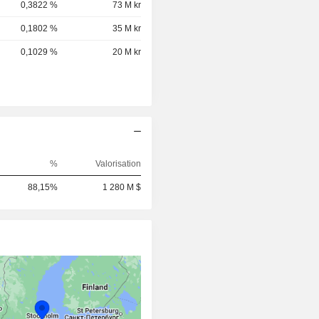
0,3822 %
73 M kr
0,1802 %
35 M kr
0,1029 %
20 M kr
%
Valorisation
88,15%
1 280 M $