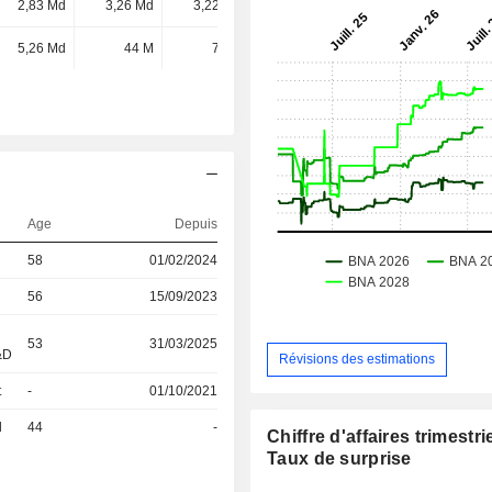
2,83 Md
3,26 Md
3,22 Md
3,45 Md
5,26 Md
44 M
70 M
-
Age
Depuis
58
01/02/2024
56
15/09/2023
53
31/03/2025
&D
Révisions des estimations
t
-
01/10/2021
l
44
-
Chiffre d'affaires trimestrie
Taux de surprise