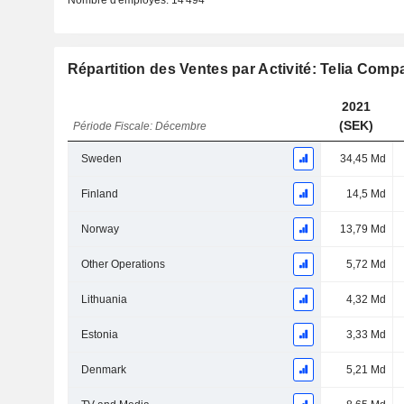
Nombre d'employés:
14 494
Répartition des Ventes par Activité: Telia Com
2021
(SEK)
Période Fiscale: Décembre
Sweden
34,45 Md
Finland
14,5 Md
Norway
13,79 Md
Other Operations
5,72 Md
Lithuania
4,32 Md
Estonia
3,33 Md
Denmark
5,21 Md