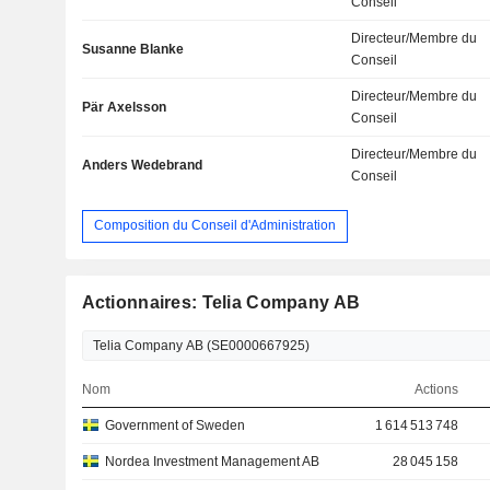
Conseil
Directeur/Membre du
Susanne Blanke
Conseil
Directeur/Membre du
Pär Axelsson
Conseil
Directeur/Membre du
Anders Wedebrand
Conseil
Composition du Conseil d'Administration
Actionnaires: Telia Company AB
Nom
Actions
Government of Sweden
1 614 513 748
Nordea Investment Management AB
28 045 158