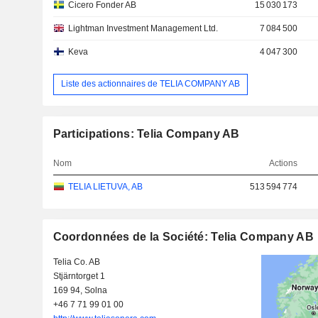
Cicero Fonder AB
15 030 173
Lightman Investment Management Ltd.
7 084 500
Keva
4 047 300
Liste des actionnaires de TELIA COMPANY AB
Participations: Telia Company AB
Nom
Actions
TELIA LIETUVA, AB
513 594 774
Coordonnées de la Société: Telia Company AB
Telia Co. AB
Stjärntorget 1
169 94, Solna
+46 7 71 99 01 00