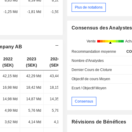
8,83 Md
8,39 Md
8,16 Md
-
Plus de notations
-1,25 Md
-1,81 Md
-1,59 Md
-
Consensus des Analyste
Vente
Ach
ompany AB
Recommandation moyenne
CO
2022
2023
2024
2025
Nombre d'Analystes
(SEK)
(SEK)
(SEK)
(SEK)
Dernier Cours de Cloture
42,15 Md
42,29 Md
43,44 Md
38,53 Md
Objectif de cours Moyen
16,98 Md
18,42 Md
18,15 Md
15,53 Md
Ecart / Objectif Moyen
14,98 Md
14,87 Md
14,35 Md
13,51 Md
Consensus
4,99 Md
5,76 Md
5,79 Md
5,83 Md
Révisions de Bénéfices
3,62 Md
4,14 Md
4,1 Md
4,14 Md