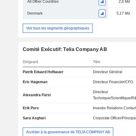
All Other Countries
2,6 Md
Denmark
5,17 Md
Voir tous les segments géographiques
Comité Exécutif: Telia Company AB
Dirigeant
Titre
Patrik Eduard Hofbauer
Directeur Général
Eric Hageman
Directeur Financier/CFO
Directeur
Alexandra Fürst
Technique/Scientifique/R
Erik Pers
Investor Relations Contac
Sara Asghari
Corporate Officer/Principa
Accéder à la gouvernance de TELIA COMPANY AB