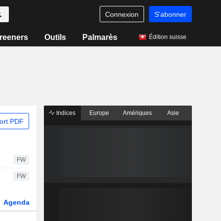
Connexion
S'abonner
reeners
Outils
Palmarès
Édition suisse
Indices
Europe
Amériques
Asie
ort PDF
FW
FW
Agenda
Secteur
Dérivés
Fonds et ETFs