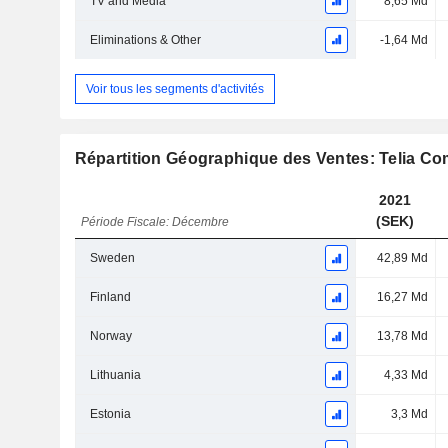
TV and Media
8,65 Md
Eliminations & Other
-1,64 Md
Voir tous les segments d'activités
Répartition Géographique des Ventes: Telia C
2021
(SEK)
Période Fiscale: Décembre
Sweden
42,89 Md
Finland
16,27 Md
Norway
13,78 Md
Lithuania
4,33 Md
Estonia
3,3 Md