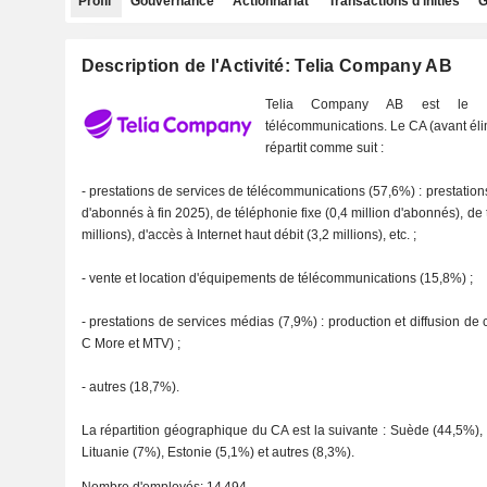
Profil
Gouvernance
Actionnariat
Transactions d'initiés
G
Description de l'Activité: Telia Company AB
Telia Company AB est le 1
télécommunications. Le CA (avant élim
répartit comme suit :
- prestations de services de télécommunications (57,6%) : prestation
d'abonnés à fin 2025), de téléphonie fixe (0,4 million d'abonnés), de
millions), d'accès à Internet haut débit (3,2 millions), etc. ;
- vente et location d'équipements de télécommunications (15,8%) ;
- prestations de services médias (7,9%) : production et diffusion d
C More et MTV) ;
- autres (18,7%).
La répartition géographique du CA est la suivante : Suède (44,5%)
Lituanie (7%), Estonie (5,1%) et autres (8,3%).