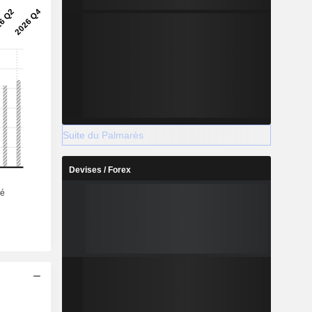
Suite du Palmarès
Devises / Forex