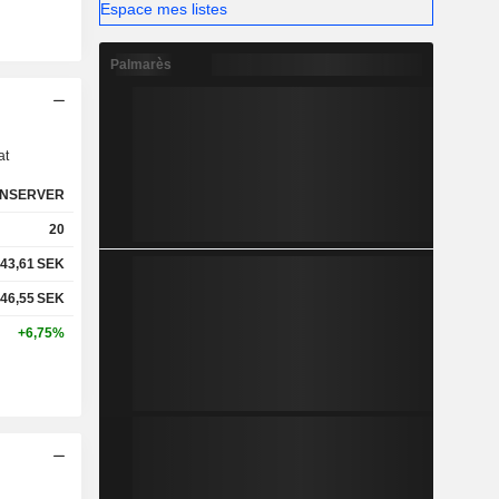
Espace mes listes
Palmarès
s
at
NSERVER
20
43,61
SEK
46,55
SEK
+6,75%