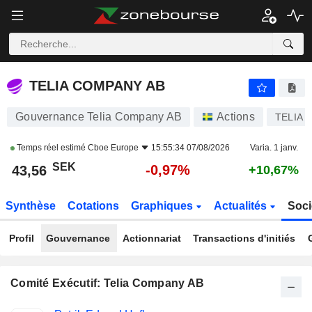
TELIA COMPANY AB
43,56
kr
-0,97%
TELIA COMPANY AB
Gouvernance Telia Company AB
Actions
TELIA
Temps réel estimé
Cboe Europe
15:55:34 07/08/2026
Varia. 1 janv.
SEK
-0,97%
43,56
+10,67%
Synthèse
Cotations
Graphiques
Actualités
Soci
Profil
Gouvernance
Actionnariat
Transactions d'initiés
Comité Exécutif: Telia Company AB
Fonctions