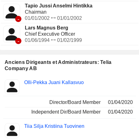
Tapio Jussi Anselmi Hintikka
Chairman
-
01/01/2002
01/01/2002
Lars Magnus Berg
Chief Executive Officer
-
01/06/1994
01/02/1999
Anciens Dirigeants et Administrateurs: Telia
Company AB
Fonctions
Olli-Pekka Juani Kallasvuo
Insider
occupées
Director/Board Member
01/04/2020
Independent Dir/Board Member
01/04/2020
Tiia Silja Kristiina Tuovinen