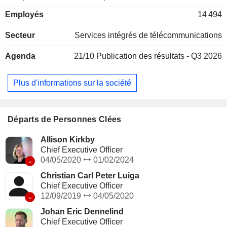
câble (2,7 millions), d'accès à Internet haut débit (3,2
Employés
14 494
millions), etc. ; - vente et location d'équipements de
télécommunications (15,8%) ; - prestations de services
Secteur
Services intégrés de télécommunications
médias (7,9%) : production et diffusion de contenus
audiovisuels (chaînes TV4, C More et MTV) ; - autres
Agenda
21/10
Publication des résultats - Q3 2026
(18,7%). La répartition géographique du CA est la suivante :
Suède (44,5%), Finlande (18,5%), Norvège (16,6%),
Lituanie (7%), Estonie (5,1%) et autres (8,3%).
Plus d'informations sur la société
Départs de Personnes Clées
Allison Kirkby
Chief Executive Officer
-
04/05/2020
01/02/2024
Christian Carl Peter Luiga
Chief Executive Officer
-
12/09/2019
04/05/2020
Johan Eric Dennelind
Chief Executive Officer