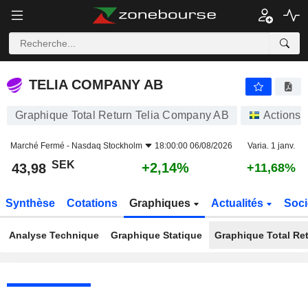
TELIA COMPANY AB
43,98
kr
+2,14%
TELIA COMPANY AB
Graphique Total Return Telia Company AB
Actions
Marché Fermé -
Nasdaq Stockholm
18:00:00 06/08/2026
Varia. 1 janv.
SEK
+2,14%
43,98
+11,68%
Synthèse
Cotations
Graphiques
Actualités
Soci
Analyse Technique
Graphique Statique
Graphique Total Re