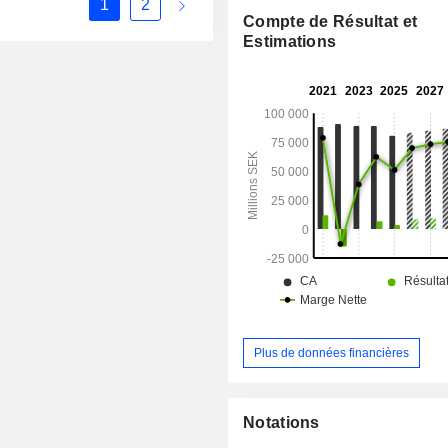
1
2
(16,6%), Lituanie (7%), Estonie (5,1%
Compte de Résultat et
(8,3%).
Estimations
Plus de données financières
Notations