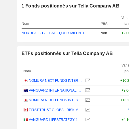
1
Fonds positionnés sur Telia Company AB
Varia
Nom
PEA
jan
NORDEA 1 - GLOBAL EQUITY MKT NTL BI EUR
Non
+2,
ETFs positionnés sur Telia Company AB
Varia
Nom
jan
NOMURA NEXT FUNDS INTERNATIONAL EQUITY MSCI-KOKUSAI (YEN-HEDGED) ETF - JPY
+10,
VANGUARD INTERNATIONAL EQUITY INDEX FUNDS - VANGUARD FTSE ALL-WORLD EX-US ETF
+9,
NOMURA NEXT FUNDS INTERNATIONAL EQUITY MSCI-KOKUSAI (UNHEDGED) ETF - JPY
+13,
FIRST TRUST GLOBAL RISK MANAGED INCOME INDEX ETF - CAD
-.-
VANGUARD LIFESTRATEGY 40% EQUITY UCITS ETF - DISTRIBUTING - EUR
+4,