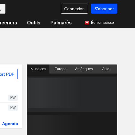
Connexion
S'abonner
reeners
Outils
Palmarès
Édition suisse
Indices
Europe
Amériques
Asie
ort PDF
FW
FW
Agenda
Secteur
Dérivés
Fonds et ETFs