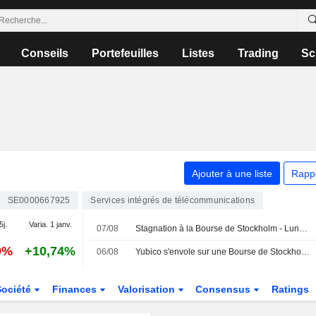
Conseils
Portefeuilles
Listes
Trading
Sc
Ajouter à une liste
Rapp
SE0000667925
Services intégrés de télécommunications
5j.
Varia. 1 janv.
07/08
Stagnation à la Bourse de Stockholm - Lundin Gold progresse après ses résultats
9%
+10,74%
06/08
Yubico s'envole sur une Bourse de Stockholm atone, l'indice OMXS30 inchangé
Société
Finances
Valorisation
Consensus
Ratings