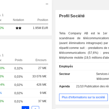
. 1
Profil Société
v.
Notation
Position
00%
1.95M EUR
Telia Company AB est le 1er 
scandinave de télécommunicatio
(avant éliminations intragroupe) par 
répartit comme suit : - prestations de services de
télécommunications (57,6%) : pres
. 1
téléphonie mobile (19,5 millions d'ab
v.
Poids
Encours
2025), de téléphonie fixe (0,
Employés
d'abonnés), de transmission télévisé
20%
27 M€
0,32%
(2,7 millions), d'accès à Internet hau
Secteur
Services 
06%
33 076 M€
0,03%
millions), etc. ; - vente et location d'équipements
télécomm
de télécommunications (15,8%) ; - prestations
24%
426 M€
0,02%
Agenda
21/10
Publication des résultat
de services médias (7,9%) : pro
diffusion de contenus audiovisuel
-%
9 M€
0,02%
TV4, C More et MTV) ; - autres (18,7%). La
Plus d'informations sur la société
16%
37 M€
0,01%
répartition géographique du CA est la
Suède (44,5%), Finlande (18,5%)