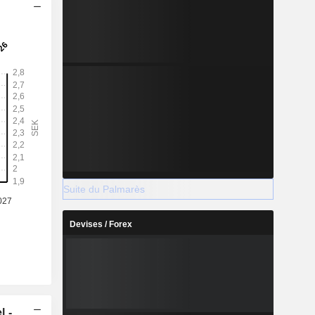
Suite du Palmarès
Devises / Forex
l -