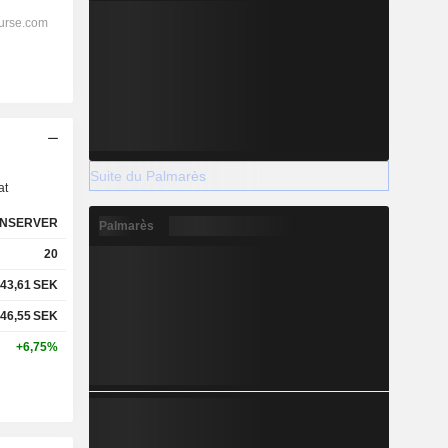
s
Suite du Palmarès
at
NSERVER
Palmarès
20
43,61
SEK
46,55
SEK
+6,75%