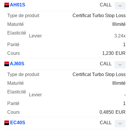
Type
AH01S
CALL
de
Certificat Turbo Stop Loss
Mnemo
Type
produit
Maturité
Elasticité
Levier
Parité
Co
Illimité
3.24x
1
1,230
EUR
AJ60S
CALL
Certificat Turbo Stop Loss
Illimité
-
1
0,4850
EUR
EC40S
CALL