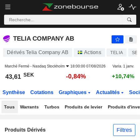
TELIA COMPANY AB
43,61
kr
-0,84%
TELIA COMPANY AB
Dérivés Telia Company AB
Actions
TELIA
SE0
Marché Fermé -
Nasdaq Stockholm
18:00:00 07/08/2026
Varia. 1 janv.
SEK
-0,84%
43,61
+10,74%
Synthèse
Cotations
Graphiques
Actualités
Soci
Tous
Warrants
Turbos
Produits de levier
Produits d'inv
Filtres
Produits Dérivés