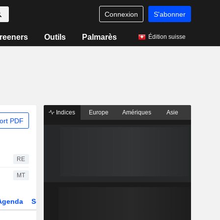
Connexion
S'abonner
reeners
Outils
Palmarès
Édition suisse
Indices
Europe
Amériques
Asie
ort PDF
RE
MT
Agenda
Secteur
Dérivés
Fonds et ETFs