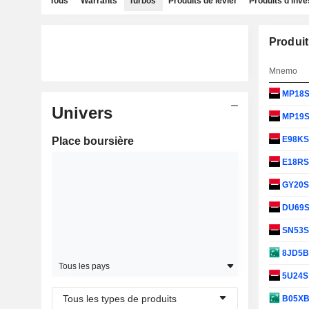
Tous
Warrants
Turbos
Produits de levier
Produits d'inv
Produit
Mnemo
MP18
Univers
MP19
E98K
Place boursière
E18R
GY20
DU69
SN53
8JD5
Tous les pays
5U24
Tous les types de produits
B05X