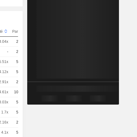
ité
Parité
Cours
4.04x
20
-
EUR
-
20
-
EUR
5.51x
50
-
EUR
4.12x
50
-
EUR
2.91x
20
-
EUR
4.61x
100
-
EUR
3.03x
50
-
EUR
1.7x
50
-
EUR
2.16x
20
-
EUR
4.1x
50
-
EUR