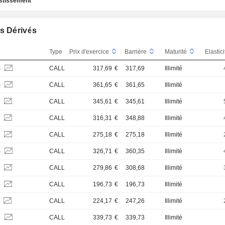
estissement
s Dérivés
Type
Prix d'exercice
Barrière
Maturité
Elastic
S
CALL
317,69
€
317,69
Illimité
S
CALL
361,65
€
361,65
Illimité
S
CALL
345,61
€
345,61
Illimité
S
CALL
316,31
€
348,88
Illimité
S
CALL
275,18
€
275,18
Illimité
S
CALL
326,71
€
360,35
Illimité
S
CALL
279,86
€
308,68
Illimité
B
CALL
196,73
€
196,73
Illimité
S
CALL
224,17
€
247,26
Illimité
B
CALL
339,73
€
339,73
Illimité