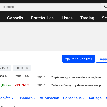
Conseils
Portefeuilles
Listes
Trading
Sc
Ajouter à une liste
Rapp
71076
Logiciels
aria. 5j.
Varia. 1 janv.
29/07
ChipAgents, partenaire de Nvidia, lève 60 millions de dollars pour accélérer la conception de puces grâce aux agents IA
7,00%
-11,44%
28/07
Cadence Design Systems relève ses prévisions annuelles après des résultats supérieurs aux attentes au deuxième trimestre
Société
Finances
Valorisation
Consensus
Ratings