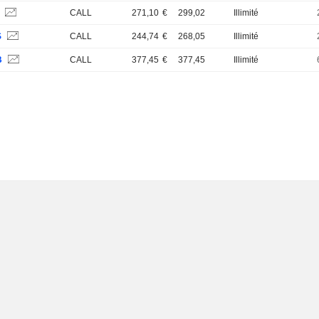
S
CALL
271,10
€
299,02
Illimité
S
CALL
244,74
€
268,05
Illimité
B
CALL
377,45
€
377,45
Illimité