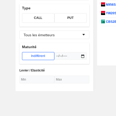
N956
Type
YW20
CALL
PUT
CBS2
Tous les émetteurs
Maturité
Indifférent
Levier / Elasticité