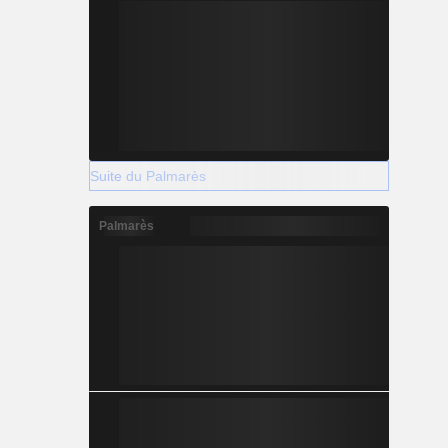
Suite du Palmarès
Palmarès