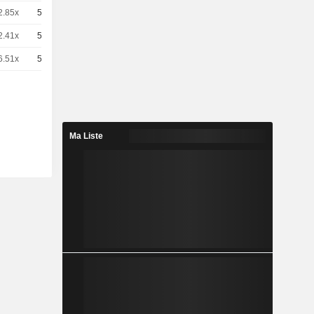
2.85x
50
-
EUR
2.41x
50
-
EUR
6.51x
50
-
EUR
Ma Liste