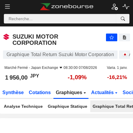
SUZUKI MOTOR CORPORATION
1 956,00
¥
-1,09%
SUZUKI MOTOR
CORPORATION
Graphique Total Return Suzuki Motor Corporation
A
Marché Fermé -
Japan Exchange
08:30:00 07/08/2026
Varia. 1 janv.
JPY
-1,09%
1 956,00
-16,21%
Synthèse
Cotations
Graphiques
Actualités
Soci
Analyse Technique
Graphique Statique
Graphique Total Re