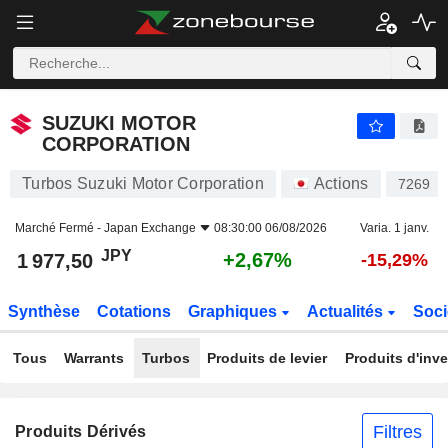
SUZUKI MOTOR CORPORATION
1 977,50
¥
+2,67%
SUZUKI MOTOR
CORPORATION
Turbos Suzuki Motor Corporation
Actions
7269
Marché Fermé -
Japan Exchange
08:30:00 06/08/2026
Varia. 1 janv.
JPY
+2,67%
1 977,50
-15,29%
Synthèse
Cotations
Graphiques
Actualités
Soci
Tous
Warrants
Turbos
Produits de levier
Produits d'inv
Filtres
Produits Dérivés