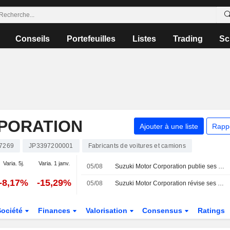
Conseils
Portefeuilles
Listes
Trading
Sc
PORATION
Ajouter à une liste
Rapp
7269
JP3397200001
Fabricants de voitures et camions
Varia. 5j.
Varia. 1 janv.
05/08
Suzuki Motor Corporation publie ses prévisions de dividendes pour le deuxième trimestre et l'ensemble de l'exercice clos le 31 mars 2027
-8,17%
-15,29%
05/08
Suzuki Motor Corporation révise ses prévisions de résultats consolidés pour l'exercice clos le 31 mars 2027
Société
Finances
Valorisation
Consensus
Ratings