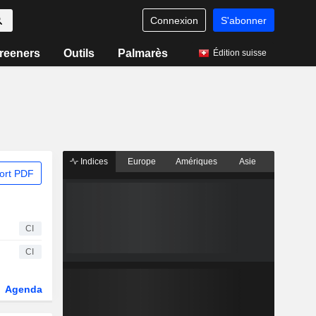
Connexion
S'abonner
reeners
Outils
Palmarès
Édition suisse
Indices
Europe
Amériques
Asie
ort PDF
CI
CI
Agenda
Secteur
Dérivés
Fonds et ETFs