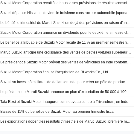
Suzuki Motor Corporation revoit à la hausse ses prévisions de résultats consolidés pour l'exercice se terminant le 31 mars 2026
Suzuki dépasse Nissan et devient le troisième constructeur automobile japonais en 2025
Le bénéfice trimestriel de Maruti Suzuki en deçà des prévisions en raison d'une charge exceptionnelle et de la hausse des coûts
Suzuki Motor Corporation annonce un dividende pour le deuxième trimestre clos le 30 septembre 2025, payable le 28 novembre 2025
Le bénéfice attribuable de Suzuki Motor recule de 11 % au premier semestre fiscal
Maruti Suzuki anticipe une croissance des ventes de petites voitures supérieure à celle des SUV grâce à la baisse des taxes en Inde
Le président de Suzuki Motor prévoit des ventes de véhicules en Inde conformes ou légèrement supérieures aux prévisions pour cet exercice
Suzuki Motor Corporation finalise l'acquisition de Rt.works Co., Ltd.
Suzuki va investir 8 milliards de dollars en Inde pour créer un pôle de production de véhicules électriques
Le président de Maruti Suzuki annonce un plan d'exportation de 50 000 à 100 000 véhicules électriques par an
Tata Elxsi et Suzuki Motor inaugurent un nouveau centre à Trivandrum, en Inde
Baisse de 11% du bénéfice de Suzuki Motor au premier trimestre fiscal
Les exportations dopent les résultats trimestriels de Maruti Suzuki, première marque automobile indienne