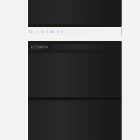
Suite du Palmarès
Palmarès