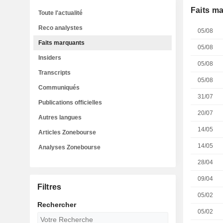
Faits m
Toute l'actualité
Reco analystes
05/08
Faits marquants
05/08
Insiders
05/08
Transcripts
05/08
Communiqués
31/07
Publications officielles
20/07
Autres langues
14/05
Articles Zonebourse
14/05
Analyses Zonebourse
28/04
09/04
Filtres
05/02
Rechercher
05/02