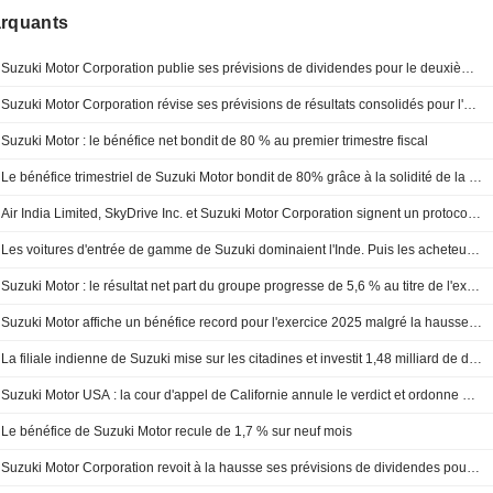
arquants
Suzuki Motor Corporation publie ses prévisions de dividendes pour le deuxième trimestre et l'ensemble de l'exercice clos le 31 mars 2027
Suzuki Motor Corporation révise ses prévisions de résultats consolidés pour l'exercice clos le 31 mars 2027
Suzuki Motor : le bénéfice net bondit de 80 % au premier trimestre fiscal
Le bénéfice trimestriel de Suzuki Motor bondit de 80% grâce à la solidité de la demande internationale
Air India Limited, SkyDrive Inc. et Suzuki Motor Corporation signent un protocole d'accord pour une étude de faisabilité sur la logistique médicale aérienne en Inde
Les voitures d'entrée de gamme de Suzuki dominaient l'Inde. Puis les acheteurs ont exigé du luxe.
Suzuki Motor : le résultat net part du groupe progresse de 5,6 % au titre de l'exercice 2025
Suzuki Motor affiche un bénéfice record pour l'exercice 2025 malgré la hausse des coûts
La filiale indienne de Suzuki mise sur les citadines et investit 1,48 milliard de dollars pour accroître ses capacités
Suzuki Motor USA : la cour d'appel de Californie annule le verdict et ordonne un nouveau procès
Le bénéfice de Suzuki Motor recule de 1,7 % sur neuf mois
Suzuki Motor Corporation revoit à la hausse ses prévisions de dividendes pour l'exercice 2025