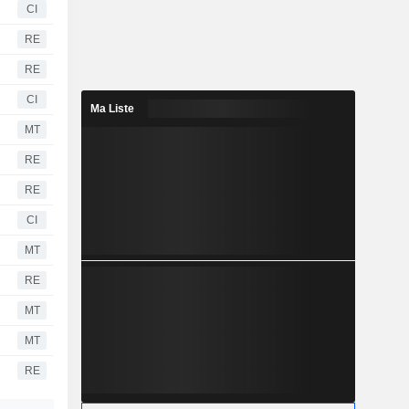
CI
RE
RE
CI
Ma Liste
MT
RE
RE
CI
MT
RE
MT
MT
RE