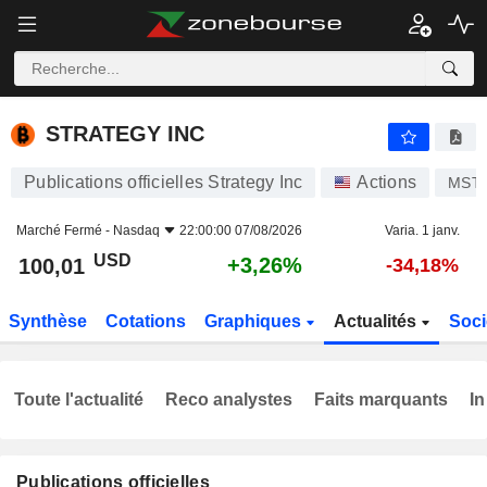
STRATEGY INC
100,01
$
+3,26%
STRATEGY INC
Publications officielles Strategy Inc
Actions
MST
Marché Fermé -
Nasdaq
22:00:00 07/08/2026
Varia. 1 janv.
USD
+3,26%
100,01
-34,18%
Synthèse
Cotations
Graphiques
Actualités
Soci
Toute l'actualité
Reco analystes
Faits marquants
In
Publications officielles