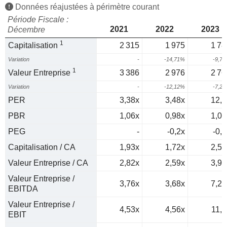
Données réajustées à périmètre courant
Période Fiscale :
2021
2022
2023
Décembre
1
Capitalisation
2 315
1 975
1 78
Variation
-
-14,71%
-9,7
1
Valeur Entreprise
3 386
2 976
2 76
Variation
-
-12,12%
-7,2
PER
3,38x
3,48x
12,1
PBR
1,06x
0,98x
1,08
PEG
-
-0,2x
-0,2
Capitalisation / CA
1,93x
1,72x
2,56
Valeur Entreprise / CA
2,82x
2,59x
3,97
Valeur Entreprise /
3,76x
3,68x
7,28
EBITDA
Valeur Entreprise /
4,53x
4,56x
11,5
EBIT