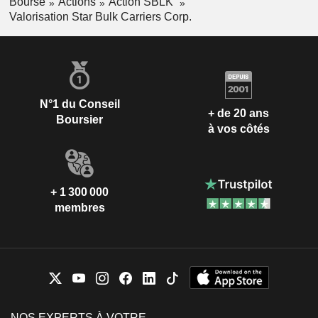
Bourse
Actions
Action SBLK
Valorisation Star Bulk Carriers Corp.
N°1 du Conseil
+ de 20 ans
Boursier
à vos côtés
+ 1 300 000
membres
NOS EXPERTS À VOTRE