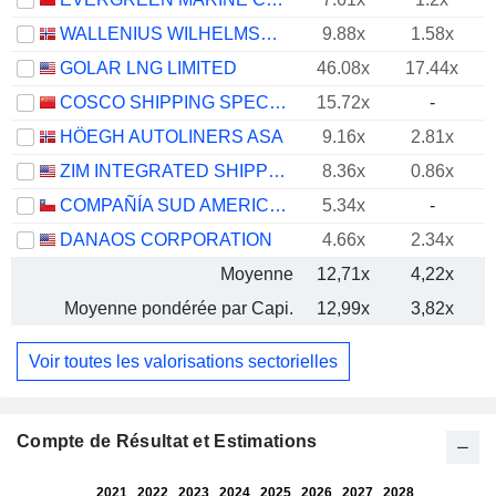
WALLENIUS WILHELMSEN ASA
9.88x
1.58x
GOLAR LNG LIMITED
46.08x
17.44x
COSCO SHIPPING SPECIALIZED CARRIERS CO.,LTD.
15.72x
-
HÖEGH AUTOLINERS ASA
9.16x
2.81x
ZIM INTEGRATED SHIPPING SERVICES LTD.
8.36x
0.86x
COMPAÑÍA SUD AMERICANA DE VAPORES S.A.
5.34x
-
-
DANAOS CORPORATION
4.66x
2.34x
Moyenne
12,71x
4,22x
Moyenne pondérée par Capi.
12,99x
3,82x
Voir toutes les valorisations sectorielles
Compte de Résultat et Estimations