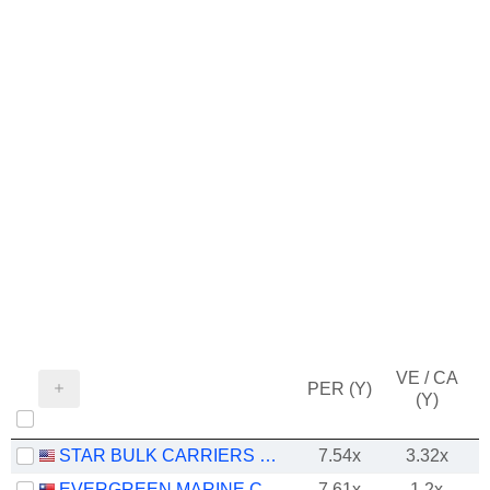
VE / CA
PER (Y)
(Y)
STAR BULK CARRIERS CORP.
7.54x
3.32x
EVERGREEN MARINE CORPORATION (TAIWAN) LTD.
7.61x
1.2x