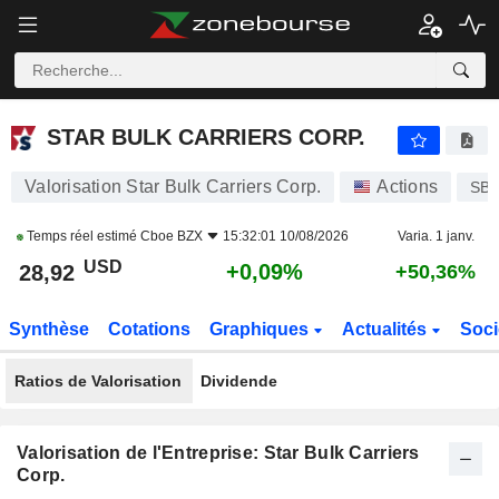
STAR BULK CARRIERS CORP.
28,92
$
+0,09%
STAR BULK CARRIERS CORP.
Valorisation Star Bulk Carriers Corp.
Actions
SB
Temps réel estimé
Cboe BZX
15:32:01 10/08/2026
Varia. 1 janv.
USD
+0,09%
28,92
+50,36%
Synthèse
Cotations
Graphiques
Actualités
Soci
Ratios de Valorisation
Dividende
Valorisation de l'Entreprise: Star Bulk Carriers
Corp.