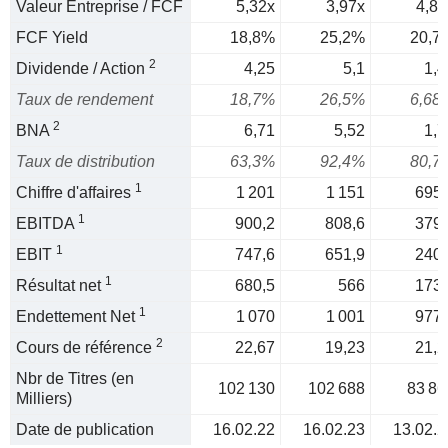
Valeur Entreprise / FCF
5,32x
3,97x
4,83
FCF Yield
18,8%
25,2%
20,7
2
Dividende / Action
4,25
5,1
1,4
Taux de rendement
18,7%
26,5%
6,68
2
BNA
6,71
5,52
1,7
Taux de distribution
63,3%
92,4%
80,7
1
Chiffre d'affaires
1 201
1 151
695,
1
EBITDA
900,2
808,6
379,
1
EBIT
747,6
651,9
240,
1
Résultat net
680,5
566
173,
1
Endettement Net
1 070
1 001
977,
2
Cours de référence
22,67
19,23
21,2
Nbr de Titres (en
102 130
102 688
83 86
Milliers)
Date de publication
16.02.22
16.02.23
13.02.2