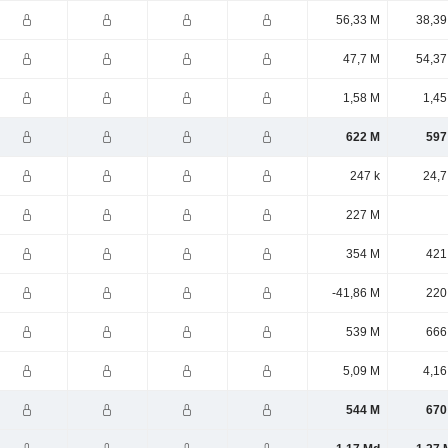
56,33 M
38,39
47,7 M
54,37
1,58 M
1,45
622 M
597
247 k
24,7
227 M
354 M
421
-41,86 M
220
539 M
666
5,09 M
4,16
544 M
670