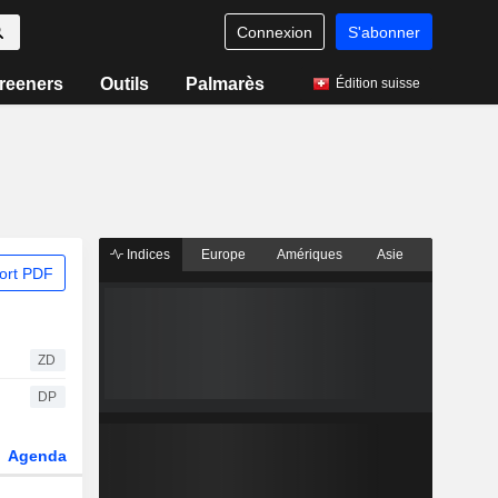
Connexion
S'abonner
reeners
Outils
Palmarès
Édition suisse
Indices
Europe
Amériques
Asie
ort PDF
ZD
DP
Agenda
Secteur
Dérivés
Fonds et ETFs