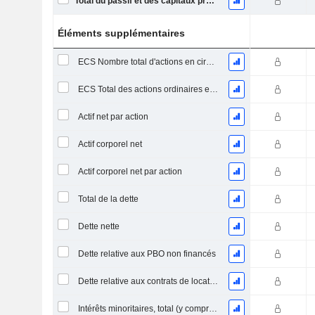
Total du passif et des capitaux propres
Éléments supplémentaires
ECS Nombre total d'actions en circulation à la date de dépôt
ECS Total des actions ordinaires en circulation
Actif net par action
Actif corporel net
Actif corporel net par action
Total de la dette
Dette nette
Dette relative aux PBO non financés
Dette relative aux contrats de location
Intérêts minoritaires, total (y compris la division financière)