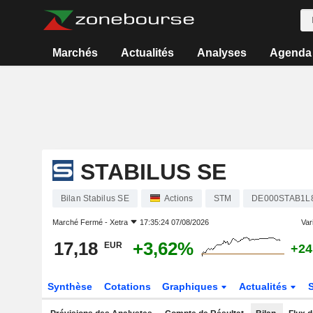
Marchés
Actualités
Analyses
Agenda
STABILUS SE
Bilan Stabilus SE
Actions
STM
DE000STAB1L
Marché Fermé -
Xetra
17:35:24 07/08/2026
Vari
17,18
+3,62%
EUR
+24
Synthèse
Cotations
Graphiques
Actualités