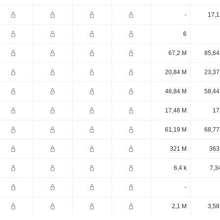
-
17,1
6
67,2 M
85,64
20,84 M
23,37
48,84 M
58,44
17,48 M
17
61,19 M
68,77
321 M
363
6,4 k
7,3
-
2,1 M
3,58