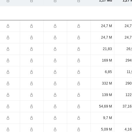
1,17 Md
1,27 
24,7 M
24,7
24,7 M
24,7
21,83
26,
169 M
294
6,85
11,
332 M
290
139 M
122
54,69 M
37,16
9,7 M
5,09 M
4,16