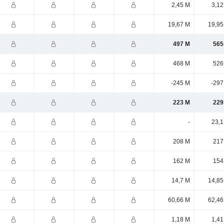
2,45 M
3,12
19,67 M
19,95
497 M
565
468 M
526
-245 M
-297
223 M
229
-
23,1
208 M
217
162 M
154
14,7 M
14,85
60,66 M
62,46
1,18 M
1,41