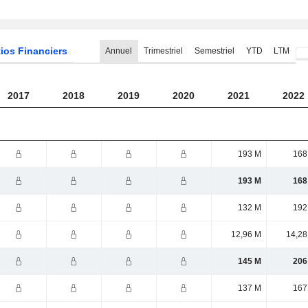
ios Financiers
Annuel
Trimestriel
Semestriel
YTD
LTM
2017
2018
2019
2020
2021
2022
193 M
168
193 M
168
132 M
192
12,96 M
14,28
145 M
206
137 M
167