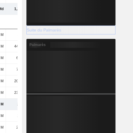
Md
1,33 Md
1,91 Md
1,88 Md
Suite du Palmarès
 M
124 M
160 M
149 M
Palmarès
 M
44,05 M
55,5 M
50,19 M
 M
6,92 M
20,55 M
83,73 M
 M
7,98 M
9,62 M
10,01 M
 M
20,07 M
14,19 M
8,51 M
 M
23,62 M
31,17 M
54,89 M
 M
227 M
291 M
356 M
 M
251 M
757 M
711 M
 M
25,4 M
33,55 M
29,43 M