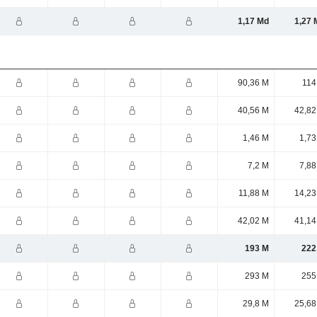
1,17 Md
1,27 
90,36 M
114
40,56 M
42,82
1,46 M
1,73
7,2 M
7,88
11,88 M
14,23
42,02 M
41,14
193 M
222
293 M
255
29,8 M
25,68