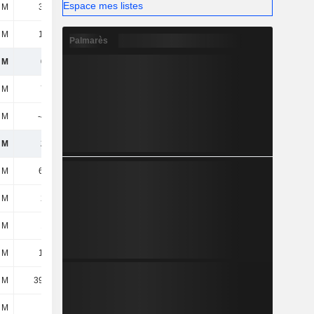
Espace mes listes
 M
3,12 M
4,09 M
3,24 M
 M
19,6 M
25,75 M
29,65 M
Palmarès
 M
600 M
572 M
583 M
 M
732 M
803 M
833 M
 M
-485 M
-503 M
-529 M
 M
247 M
300 M
304 M
 M
6,24 M
6 M
6 M
 M
237 M
540 M
527 M
 M
191 M
432 M
408 M
 M
13,4 M
12,96 M
9,26 M
 M
39,15 M
46,27 M
42,84 M
 M
879 k
1,85 M
1,48 M