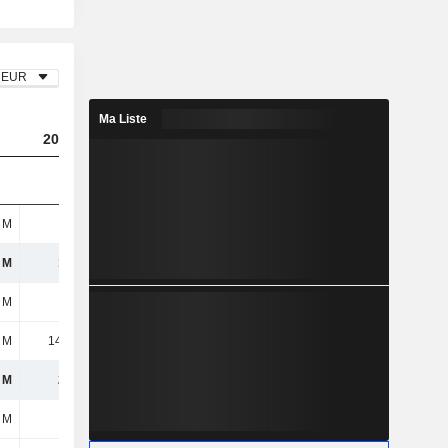
EUR
Ma Liste
2023
2024
2025
 M
193 M
109 M
163 M
 M
193 M
109 M
163 M
 M
193 M
203 M
174 M
 M
14,05 M
6 M
8,7 M
 M
207 M
209 M
183 M
 M
177 M
224 M
204 M