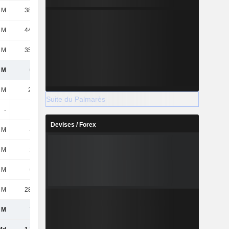
 M
38,87 M
49,24 M
46,56 M
 M
44,58 M
64,18 M
60 M
 M
35,45 M
38,26 M
41,76 M
 M
622 M
1,23 Md
1,24 Md
 M
24,7 M
24,7 M
24,7 M
Suite du Palmarès
-
-
-
-
Devises / Forex
 M
458 M
477 M
472 M
 M
201 M
148 M
109 M
 M
684 M
650 M
606 M
 M
28,27 M
27,86 M
29,98 M
 M
712 M
678 M
636 M