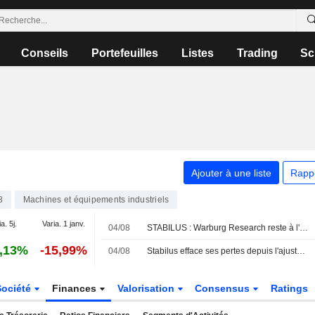
Conseils
Portefeuilles
Listes
Trading
Sc
Ajouter à une liste
Rapp
8
Machines et équipements industriels
a. 5j.
Varia. 1 janv.
04/08
STABILUS : Warburg Research reste à l'achat
,13%
-15,99%
04/08
Stabilus efface ses pertes depuis l'ajustement de ses prévisions
Société
Finances
Valorisation
Consensus
Ratings