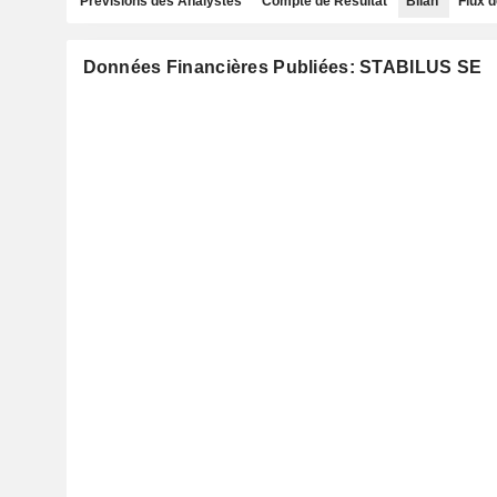
Prévisions des Analystes
Compte de Résultat
Bilan
Flux d
Données Financières Publiées: STABILUS SE