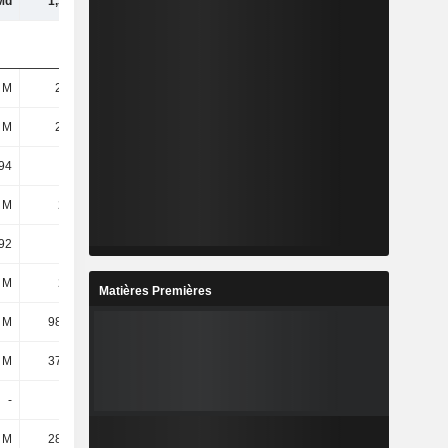
Md
1,33 Md
1,91 Md
1,88 Md
 M
24,7 M
24,7 M
24,7 M
 M
24,7 M
24,7 M
24,7 M
94
27,68
26,31
24,53
 M
256 M
-322 M
-328 M
92
10,38
-13,03
-13,3
 M
291 M
821 M
834 M
Matières Premières
 M
98,28 M
712 M
671 M
 M
37,67 M
47,33 M
44,92 M
-
-
-
-
 M
28,27 M
27,86 M
29,98 M