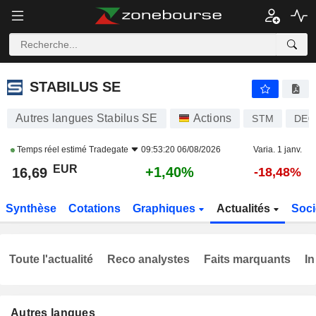
STABILUS SE
16,69
€
+1,40%
STABILUS SE
Autres langues Stabilus SE
Actions
STM
DE0
Temps réel estimé
Tradegate
09:53:20 06/08/2026
Varia. 1 janv.
EUR
+1,40%
16,69
-18,48%
Synthèse
Cotations
Graphiques
Actualités
Soci
Toute l'actualité
Reco analystes
Faits marquants
In
Autres langues