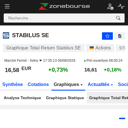
STABILUS SE
16,58
€
+0,73%
STABILUS SE
Graphique Total Return Stabilus SE
Actions
STM
Marché Fermé -
Xetra
17:35:13 06/08/2026
Pré-ouverture
08:00:24
EUR
+0,73%
16,58
16,61
+0,18%
Synthèse
Cotations
Graphiques
Actualités
Soci
Analyse Technique
Graphique Statique
Graphique Total Re