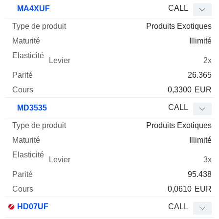
Type
CALL
MA4XUF
de
Produits Exotiques
Mnemo
Type
produit
Maturité
Elasticité
Levier
Parité
Co
Illimité
2x
26.365
0,3300
EUR
CALL
MD3535
Produits Exotiques
Illimité
3x
95.438
0,0610
EUR
HD07UF
CALL