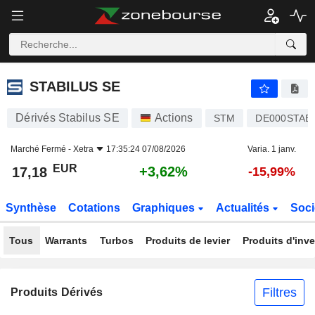
STABILUS SE
17,18
€
+3,62%
STABILUS SE
Dérivés Stabilus SE
Actions
STM
DE000STAB
Marché Fermé -
Xetra
17:35:24 07/08/2026
Varia. 1 janv.
EUR
+3,62%
17,18
-15,99%
Synthèse
Cotations
Graphiques
Actualités
Soci
Tous
Warrants
Turbos
Produits de levier
Produits d'inv
Filtres
Produits Dérivés