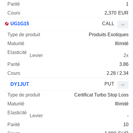
1
2,370
EUR
UG1G15
CALL
Produits Exotiques
Illimité
2x
3.86
2.28 / 2.34
PUT
DY1JUT
Certificat Turbo Stop Loss
Illimité
-
10