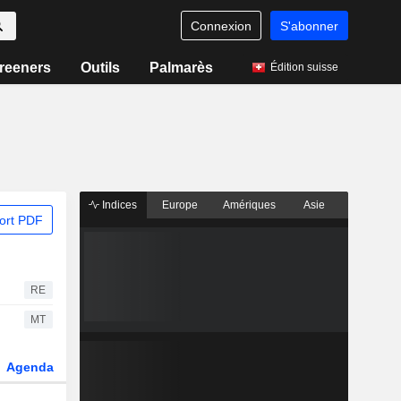
Connexion
S'abonner
reeners
Outils
Palmarès
Édition suisse
Indices
Europe
Amériques
Asie
ort PDF
RE
MT
Agenda
Secteur
Dérivés
Fonds et ETFs