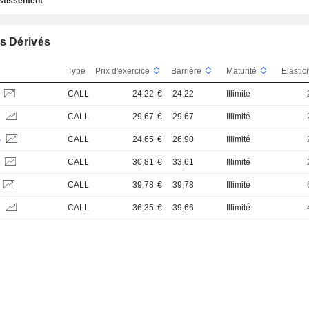
estissement
s Dérivés
Type
Prix d'exercice
Barrière
Maturité
Elastic
S
CALL
24,22
€
24,22
Illimité
S
CALL
29,67
€
29,67
Illimité
S
CALL
24,65
€
26,90
Illimité
S
CALL
30,81
€
33,61
Illimité
CALL
39,78
€
39,78
Illimité
S
CALL
36,35
€
39,66
Illimité