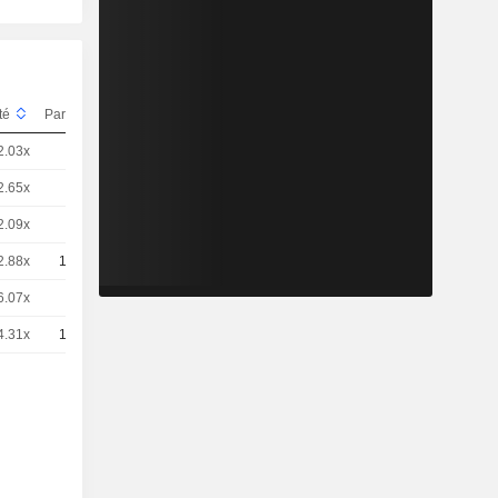
ité
Parité
Cours
2.03x
1
20,01
EUR
2.65x
5
3,065
EUR
2.09x
5
3,891
EUR
2.88x
10
1,411
EUR
6.07x
5
1,325
EUR
4.31x
10
0,9330
EUR