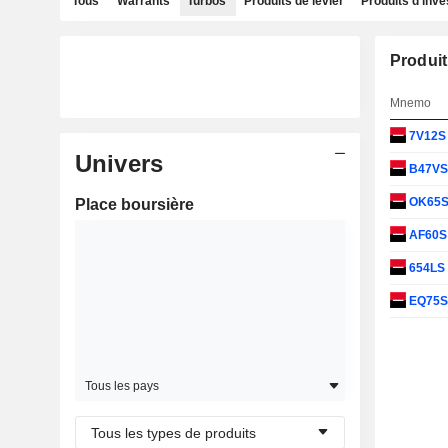
Tous
Warrants
Turbos
Produits de levier
Produits d'inv
Produit
Mnemo
7V12
Univers
B47V
OK65
Place boursière
AF60
654LS
EQ75
Tous les pays
Tous les types de produits