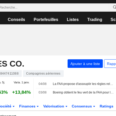
Conseils
Portefeuilles
Listes
Trading
Sc
S CO.
Ajouter à une liste
Rapp
8447411088
Compagnies aériennes
. 5j.
Varia. 1 janv.
04/08
La FAA propose d'assouplir les règles relatives aux trousses médicales d'urgence des compagnies aériennes
63%
+13,84%
03/08
Boeing obtient le feu vert de la FAA pour le Max 7 après près d'une décennie d'examen
Société
Finances
Valorisation
Consensus
Ratings