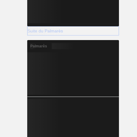
Suite du Palmarès
Palmarès