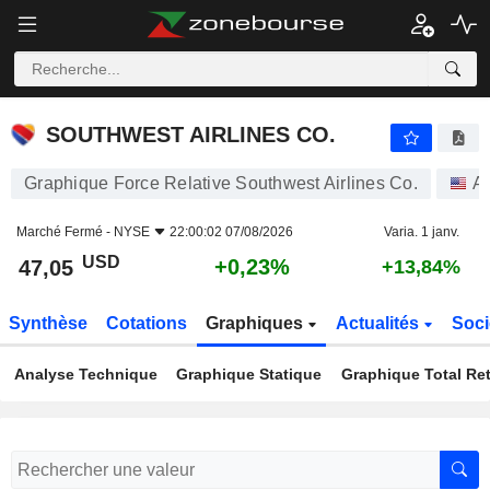
SOUTHWEST AIRLINES CO.
47,05
$
+0,23%
SOUTHWEST AIRLINES CO.
Graphique Force Relative Southwest Airlines Co.
Ac
Marché Fermé -
NYSE
22:00:02 07/08/2026
Varia. 1 janv.
USD
+0,23%
47,05
+13,84%
Synthèse
Cotations
Graphiques
Actualités
Soci
Analyse Technique
Graphique Statique
Graphique Total Re