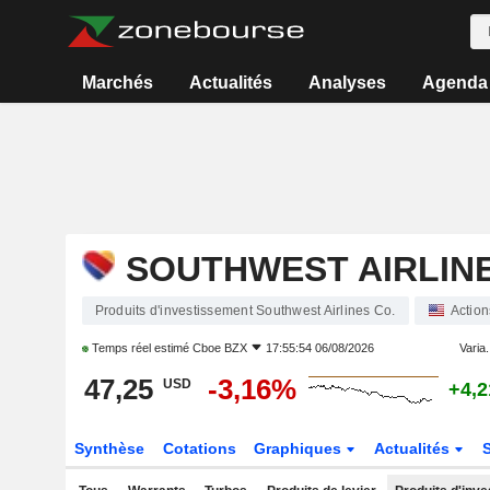
Marchés
Actualités
Analyses
Agenda
SOUTHWEST AIRLINE
Produits d'investissement Southwest Airlines Co.
Action
Temps réel estimé
Cboe BZX
17:55:54 06/08/2026
Varia.
47,25
-3,16%
USD
+4,
Synthèse
Cotations
Graphiques
Actualités