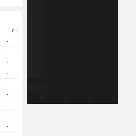
Parité
Cours
-
1
34.23 / 34.52
-
1
25.76 / 26.05
-
1
17.09 / 17.37
-
1
25.41 / 25.77
-
1
32.71 / 33.03
-
1
17.05 / 17.37
-
1
31.42 / 31.73
-
1
37.64 / 37.96
-
1
24.7 / 25.14