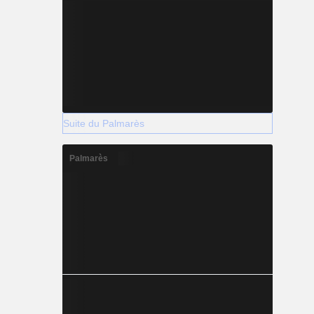
Suite du Palmarès
Palmarès