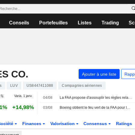
Conseils
Portefeuilles
Listes
Trading
Sc
S CO.
Ajouter à une liste
Rapp
s
LUV
US8447411088
Compagnies aériennes
 5j.
Varia. 1 janv.
04/08
La FAA propose d'assouplir les règles relatives aux trousses médicales d'urgence des compagnies aériennes
21%
+14,98%
03/08
Boeing obtient le feu vert de la FAA pour le Max 7 après près d'une décennie d'examen
Société
Finances
Valorisation
Consensus
Ratings