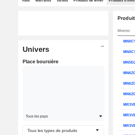
Tous
Warrants
Turbos
Produits de levier
Produits d'inv
Produit
Mnemo
MN0C
Univers
MN0C
Place boursière
MN5D
MN6Z
MN6Z
MN6Z
MR3V
MR3V
Tous les pays
MR3V
Tous les types de produits