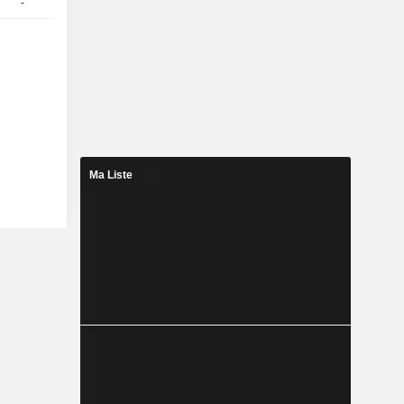
-
1
36.05 / 36.33
Ma Liste