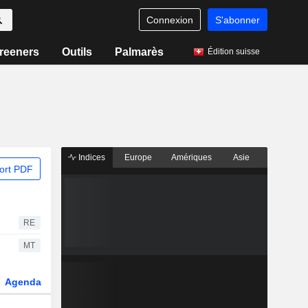
Connexion
S'abonner
reeners
Outils
Palmarès
Édition suisse
Indices
Europe
Amériques
Asie
ort PDF
RE
MT
Agenda
Secteur
Dérivés
Fonds et ETFs