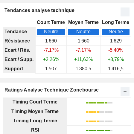
Tendances analyse technique
Court Terme
Moyen Terme
Long Terme
Tendance
Neutre
Neutre
Neutre
Résistance
1 660
1 660
1 629
Ecart / Rés.
-7,17%
-7,17%
-5,40%
Ecart / Supp.
+2,26%
+11,63%
+8,79%
Support
1 507
1 380,5
1 416,5
Ratings Analyse Technique Zonebourse
Timing Court Terme
Timing Moyen Terme
Timing Long Terme
RSI