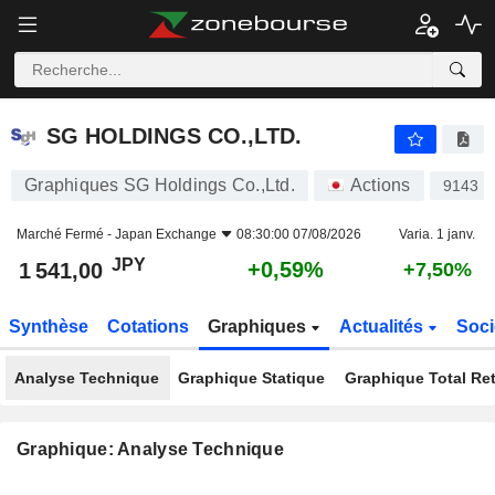
SG HOLDINGS CO.,LTD.
1 541,00
¥
+0,59%
SG HOLDINGS CO.,LTD.
Graphiques SG Holdings Co.,Ltd.
Actions
9143
Marché Fermé -
Japan Exchange
08:30:00 07/08/2026
Varia. 1 janv.
JPY
+0,59%
1 541,00
+7,50%
Synthèse
Cotations
Graphiques
Actualités
Soci
Analyse Technique
Graphique Statique
Graphique Total Re
Graphique: Analyse Technique