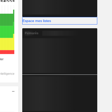
Espace mes listes
Palmarès