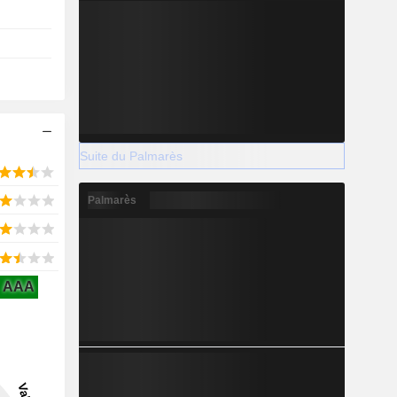
Suite du Palmarès
Palmarès
AAA