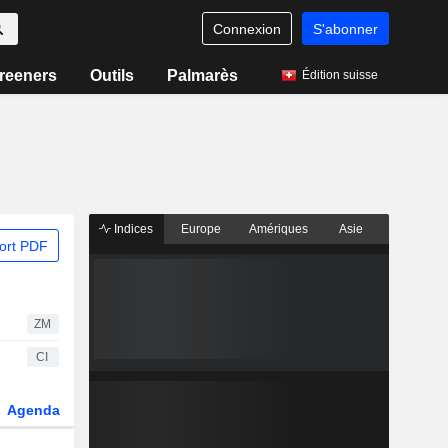
Connexion
S'abonner
reeners
Outils
Palmarès
Édition suisse
Indices
Europe
Amériques
Asie
ort PDF
ZM
CI
Agenda
Secteur
Dérivés
Fonds et ETFs