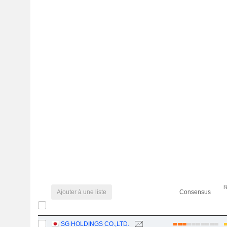
r
Ajouter à une liste
Consensus
SG HOLDINGS CO.,LTD.