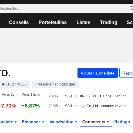
Conseils
Portefeuilles
Listes
Trading
Sc
D.
Ajouter à une liste
Rapp
JP3162770006
Frêt aérien et logistique
Varia. 5j.
Varia. 1 janv.
25/06
SG HOLDINGS CO.,LTD. : SBI Securities relève à l'achat
-7,71%
+6,87%
21/05
SG Holdings Co.,Ltd. annonce le versement d'un dividende final pour l'exercice clos le 31 mars 2026, payable le 8 juin 2026
Société
Finances
Valorisation
Consensus
Ratings