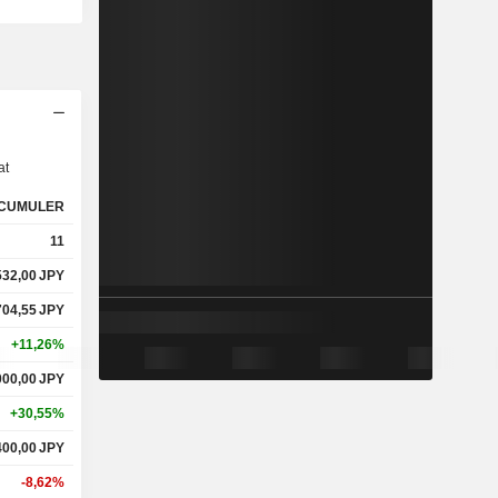
s
at
CUMULER
11
532,00
JPY
704,55
JPY
+11,26%
000,00
JPY
+30,55%
400,00
JPY
-8,62%