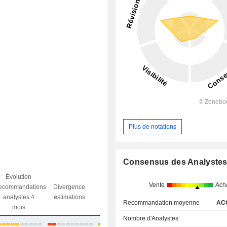
Plus de notations
Consensus des Analyste
Évolution
Divergence
Vente
Ach
ecommandations
Divergence
Ecart obj.
objectif
analystes 4
estimations
/ dr
analystes
Recommandation moyenne
AC
mois
Nombre d'Analystes
+12,92%