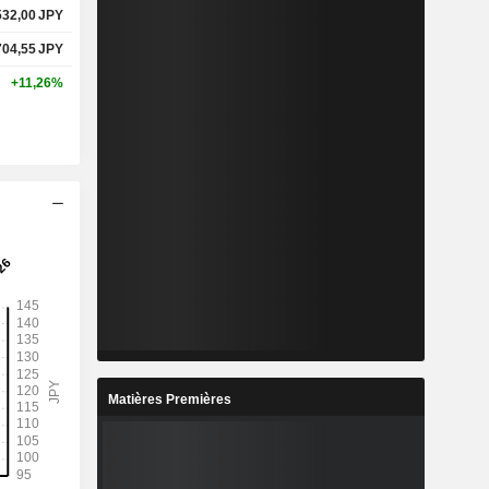
532,00
JPY
704,55
JPY
+11,26%
Matières Premières