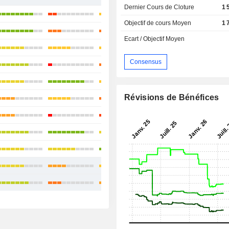
Dernier Cours de Cloture
1 
+7,56%
Objectif de cours Moyen
1 
+13,23%
Ecart / Objectif Moyen
-4,84%
Consensus
-2,55%
+23,91%
Révisions de Bénéfices
+12,12%
+10,75%
+47,86%
+8,09%
+12,91%
+6,98%