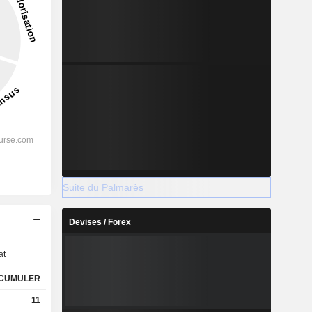
Suite du Palmarès
s
Devises / Forex
at
CUMULER
11