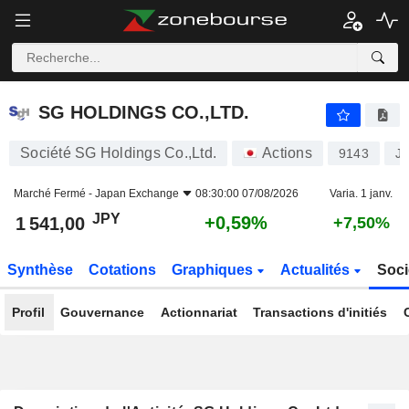
SG HOLDINGS CO.,LTD.
1 541,00
¥
+0,59%
SG HOLDINGS CO.,LTD.
Société SG Holdings Co.,Ltd.
Actions
9143
J
Marché Fermé -
Japan Exchange
08:30:00 07/08/2026
Varia. 1 janv.
JPY
+0,59%
1 541,00
+7,50%
Synthèse
Cotations
Graphiques
Actualités
Soci
Profil
Gouvernance
Actionnariat
Transactions d'initiés