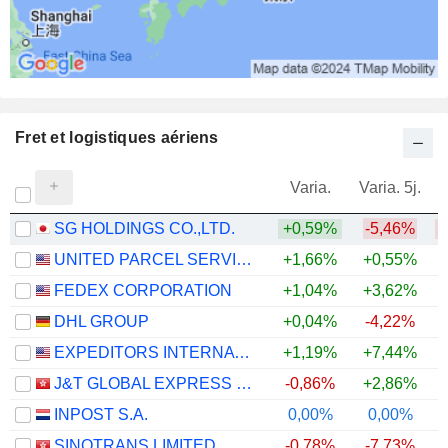
5 M $
HIROGIN HOLDINGS, INC.
0,06%
190 000
0,06%
Fret et logistiques aériens
2 M $
HIROGIN HOLDINGS, INC.
0,03%
Varia.
Varia. 5j.
88 000
SG HOLDINGS CO.,LTD.
+0,59%
-5,46%
0,03%
UNITED PARCEL SERVICE, INC.
+1,66%
+0,55%
+
2 M $
FEDEX CORPORATION
+1,04%
+3,62%
+
NISHI-NIPPON FINANCIAL HOLDINGS, INC.
0,05%
DHL GROUP
+0,04%
-4,22%
+
80 000
EXPEDITORS INTERNATIONAL OF WASHINGTON INC.
+1,19%
+7,44%
+
0,05%
J&T GLOBAL EXPRESS LIMITED
-0,86%
+2,86%
2 M $
INPOST S.A.
0,00%
0,00%
+
DAIICHI LIFE GROUP, INC.
0%
SINOTRANS LIMITED
-0,78%
-7,73%