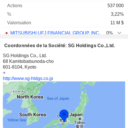
537 000
3,22%
11 M $
MITSUBISHI UFJ FINANCIAL GROUP, INC.
0%
488 000
Coordonnées de la Société: SG Holdings Co.,Ltd.
0%
SG Holdings Co., Ltd.
10 M $
68 Kamitobatsunoda-cho
601-8104, Kyoto
SUMITOMO MITSUI FINANCIAL GROUP, INC.
0,01%
+
235 500
http://www.sg-hldgs.co.jp
0,01%
9 M $
HOKUHOKU FINANCIAL GROUP, INC.
0,11%
130 300
0,11%