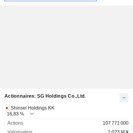
Actionnaires: SG Holdings Co.,Ltd.
Nom
Actions
%
Valorisation
Shinsei Holdings KK
16,83 %
107 771 000
1 023 M ¥