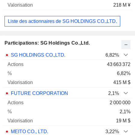
218 M ¥
Liste des actionnaires de SG HOLDINGS CO.,LTD.
Participations: SG Holdings Co.,Ltd.
Nom
Actions
%
Valorisation
SG HOLDINGS CO.,LTD.
6,82%
43 663 372
6,82%
415 M $
FUTURE CORPORATION
2,1%
2 000 000
2,1%
19 M $
MEITO CO., LTD.
3,22%