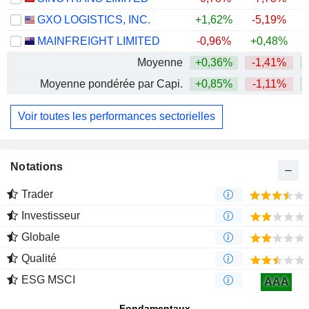
124 800
GXO LOGISTICS, INC.
+1,62%
-5,19%
0%
MAINFREIGHT LIMITED
-0,96%
+0,48%
+
1 M $
Moyenne
+0,36%
-1,41%
+
Moyenne pondérée par Capi.
+0,85%
-1,11%
+
Voir toutes les performances sectorielles
Notations
Trader
Investisseur
Globale
Qualité
ESG MSCI
AAA