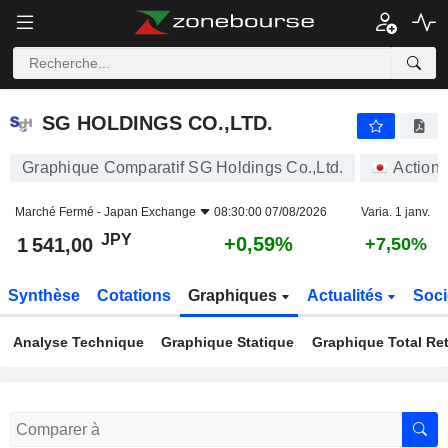
SG HOLDINGS CO.,LTD.
1 541,00
¥
+0,59%
SG HOLDINGS CO.,LTD.
Graphique Comparatif SG Holdings Co.,Ltd.
Actions
Marché Fermé -
Japan Exchange
08:30:00 07/08/2026
Varia. 1 janv.
JPY
+0,59%
1 541,00
+7,50%
Synthèse
Cotations
Graphiques
Actualités
Soci
Analyse Technique
Graphique Statique
Graphique Total Re