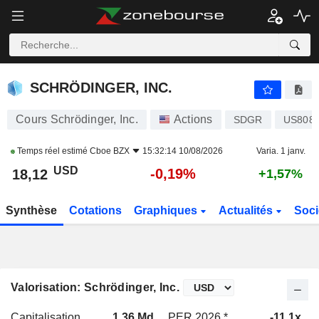
SCHRÖDINGER, INC.
18,12
$
-0,19%
SCHRÖDINGER, INC.
Cours Schrödinger, Inc.
Actions
SDGR
US808
Temps réel estimé
Cboe BZX
15:32:14 10/08/2026
Varia. 1 janv.
USD
-0,19%
18,12
+1,57%
Synthèse
Cotations
Graphiques
Actualités
Soci
Valorisation: Schrödinger, Inc.
Capitalisation
1,36 Md
PER 2026 *
-11,1x