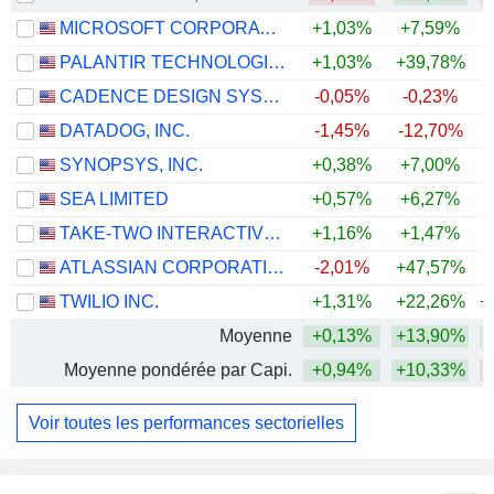
MICROSOFT CORPORATION
+1,03%
+7,59%
PALANTIR TECHNOLOGIES INC.
+1,03%
+39,78%
CADENCE DESIGN SYSTEMS, INC.
-0,05%
-0,23%
DATADOG, INC.
-1,45%
-12,70%
+
SYNOPSYS, INC.
+0,38%
+7,00%
SEA LIMITED
+0,57%
+6,27%
TAKE-TWO INTERACTIVE SOFTWARE, INC.
+1,16%
+1,47%
+
ATLASSIAN CORPORATION
-2,01%
+47,57%
TWILIO INC.
+1,31%
+22,26%
+
Moyenne
+0,13%
+13,90%
+
Moyenne pondérée par Capi.
+0,94%
+10,33%
Voir toutes les performances sectorielles