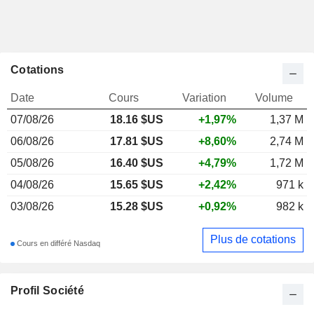
Cotations
Date
Cours
Variation
Volume
07/08/26
18.16
$US
+1,97%
1,37 M
06/08/26
17.81 $US
+8,60%
2,74 M
05/08/26
16.40 $US
+4,79%
1,72 M
04/08/26
15.65 $US
+2,42%
971 k
03/08/26
15.28 $US
+0,92%
982 k
Plus de cotations
Cours en différé Nasdaq
Profil Société