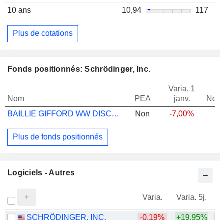
10 ans
10,94
117
Plus de cotations
Fonds positionnés: Schrödinger, Inc.
Varia. 1
Nom
PEA
janv.
Not
BAILLIE GIFFORD WW DISCOVERY B USD ACC
Non
-7,00%
Plus de fonds positionnés
Logiciels - Autres
Varia.
Varia. 5j.
SCHRÖDINGER, INC.
-0,19%
+19,95%