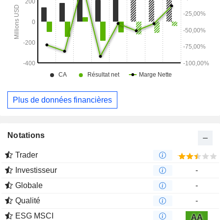
de bibliothèques. Il peut également être utilisé pour calculer
les affinités de liaison absolues.
Plus de données financières
Notations
Trader
Investisseur
-
Globale
-
Qualité
-
ESG MSCI
AA