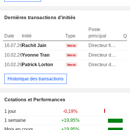
Dernières transactions d'initiés
Poste
Date
Initié
Type
principal
Qua
16.07.26
Rachit Jain
Directeur financier
Vente
10.02.26
Yvonne Tran
Directeur des ressources humaines
Vente
10.02.26
Patrick Lorton
Directeur des operations
Vente
Historique des transactions
Cotations et Performances
1 jour
-0,19%
1 semaine
+19,95%
Mois en cours
+19,95%