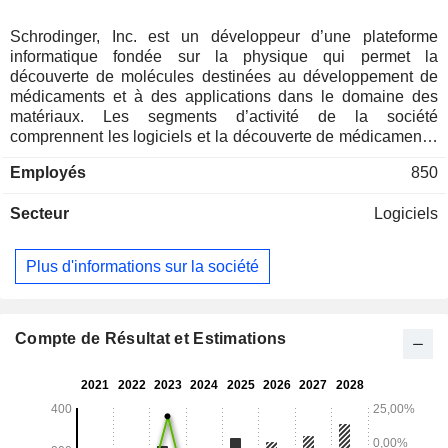
Schrodinger, Inc. est un développeur d’une plateforme
informatique fondée sur la physique qui permet la
découverte de molécules destinées au développement de
médicaments et à des applications dans le domaine des
matériaux. Les segments d’activité de la société
comprennent les logiciels et la découverte de médicaments.
Le segment Logiciels se concentre sur la vente de logiciels
Employés
850
visant à transformer la découverte de médicaments dans
l’ensemble du secteur des sciences de la vie, ainsi qu’à des
Secteur
Logiciels
clients issus des industries des sciences des matériaux. Le
segment Découverte de médicaments se concentre sur la
constitution d’un portefeuille de programmes de
Plus d'informations sur la société
médicaments en phase préclinique et clinique, tant en
interne que par le biais de collaborations. Elle propose
WaterMap, qui caractérise les emplacements et l'énergie
des molécules d'eau occupant le site de liaison d'une
Compte de Résultat et Estimations
protéine cible ou la solvatant. Elle propose également
FEP+, un logiciel de calcul d'énergie libre pouvant être
utilisé pour remplacer le noyau central de molécules à
liaison forte connues antérieurement, afin d'identifier des
molécules puissantes non disponibles dans les collections