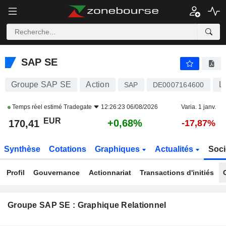
SAP SE
170,41
€
+0,68%
SAP SE
Groupe SAP SE
Action
L
SAP
DE0007164600
Temps réel estimé
Tradegate
12:26:23 06/08/2026
Varia. 1 janv.
EUR
+0,68%
170,41
-17,87%
Synthèse
Cotations
Graphiques
Actualités
Soci
Profil
Gouvernance
Actionnariat
Transactions d'initiés
Groupe SAP SE : Graphique Relationnel