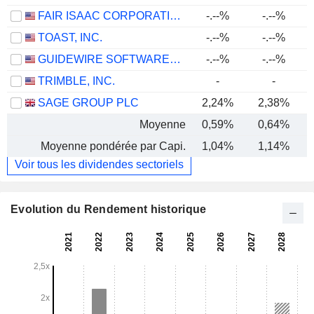
FAIR ISAAC CORPORATION
-.--%
-.--%
TOAST, INC.
-.--%
-.--%
GUIDEWIRE SOFTWARE, INC.
-.--%
-.--%
TRIMBLE, INC.
-
-
SAGE GROUP PLC
2,24%
2,38%
Moyenne
0,59%
0,64%
Moyenne pondérée par Capi.
1,04%
1,14%
Voir tous les dividendes sectoriels
Evolution du Rendement historique