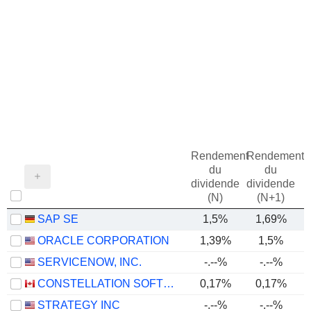
Rendement
Rendement
du
du
dividende
dividende
(N)
(N+1)
SAP SE
1,5%
1,69%
ORACLE CORPORATION
1,39%
1,5%
SERVICENOW, INC.
-.--%
-.--%
CONSTELLATION SOFTWARE INC.
0,17%
0,17%
STRATEGY INC
-.--%
-.--%
-