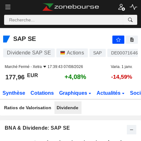
SAP SE
177,96
€
+4,08%
SAP SE
Dividende SAP SE
Actions
SAP
DE000716460
Marché Fermé -
Xetra
17:39:43 07/08/2026
Varia. 1 janv.
EUR
+4,08%
177,96
-14,59%
Synthèse
Cotations
Graphiques
Actualités
Soci
Ratios de Valorisation
Dividende
BNA & Dividende: SAP SE