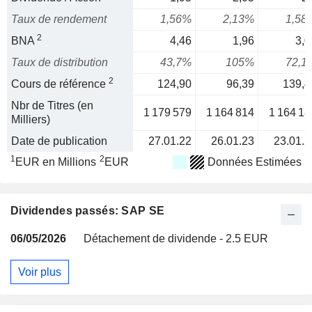
Taux de rendement
1,56%
2,13%
1,58
2
BNA
4,46
1,96
3,0
Taux de distribution
43,7%
105%
72,1
2
Cours de référence
124,90
96,39
139,4
Nbr de Titres (en
1 179 579
1 164 814
1 164 18
Milliers)
Date de publication
27.01.22
26.01.23
23.01.2
1
2
EUR en Millions
EUR
Données Estimées
Dividendes passés: SAP SE
06/05/2026
Détachement de dividende - 2.5 EUR
Voir plus