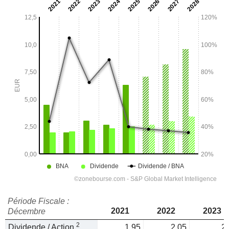
Période Fiscale :
2021
2022
2023
Décembre
2
Dividende / Action
1,95
2,05
2,