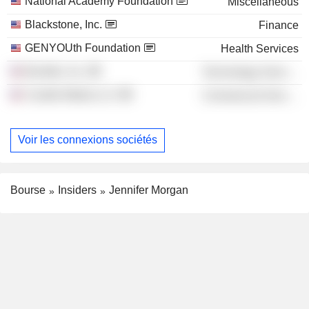
National Academy Foundation
Miscellaneous
Blackstone, Inc.
Finance
GENYOUth Foundation
Health Services
Bumble, Inc.
Technology Services
Candle Media LLC
Commercial Services
Voir les connexions sociétés
Bourse
Insiders
Jennifer Morgan