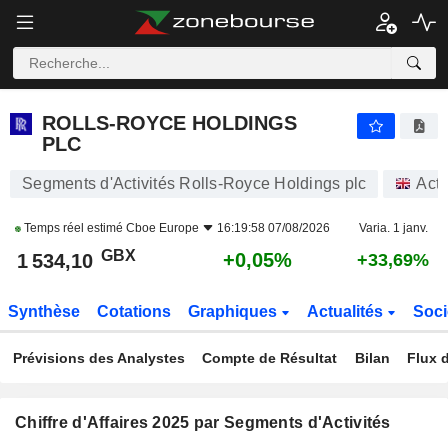
ROLLS-ROYCE HOLDINGS PLC
1 533,10
p
-0,02%
ROLLS-ROYCE HOLDINGS
PLC
Segments d'Activités Rolls-Royce Holdings plc
Acti
Temps réel estimé
Cboe Europe
16:19:58 07/08/2026
Varia. 1 janv.
GBX
+0,05%
1 534,10
+33,69%
Synthèse
Cotations
Graphiques
Actualités
Soci
Prévisions des Analystes
Compte de Résultat
Bilan
Flux d
Chiffre d'Affaires 2025 par Segments d'Activités