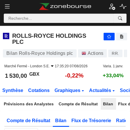
ROLLS-ROYCE HOLDINGS PLC
1 530,00
p
-0,22%
ROLLS-ROYCE HOLDINGS
PLC
Bilan Rolls-Royce Holdings plc
Actions
RR.
G
Marché Fermé -
London S.E.
17:35:20 07/08/2026
Varia. 1 janv.
GBX
-0,22%
1 530,00
+33,04%
Synthèse
Cotations
Graphiques
Actualités
Soci
Prévisions des Analystes
Compte de Résultat
Bilan
Flux d
Compte de Résultat
Bilan
Flux de Trésorerie
Ratios