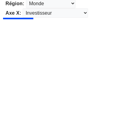
Région:
Axe X: