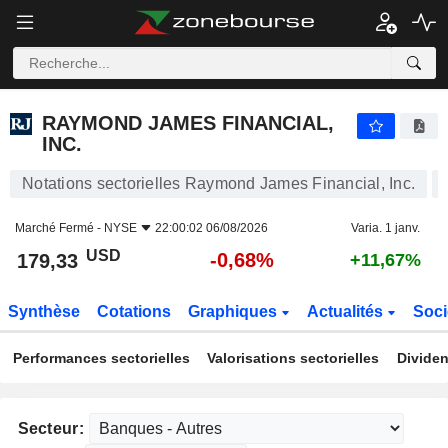
RAYMOND JAMES FINANCIAL, INC.
179,33
$
-0,68%
RAYMOND JAMES FINANCIAL,
INC.
Notations sectorielles Raymond James Financial, Inc.
Marché Fermé -
NYSE
22:00:02 06/08/2026
Varia. 1 janv.
USD
-0,68%
179,33
+11,67%
Synthèse
Cotations
Graphiques
Actualités
Soci
Performances sectorielles
Valorisations sectorielles
Dividen
Secteur: