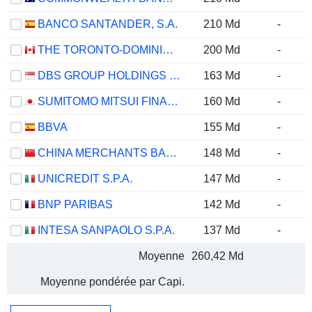
BANCO SANTANDER, S.A.
210 Md
-
THE TORONTO-DOMINION BANK
200 Md
-
DBS GROUP HOLDINGS LTD
163 Md
-
SUMITOMO MITSUI FINANCIAL GROUP, INC.
160 Md
-
BBVA
155 Md
-
CHINA MERCHANTS BANK CO., LTD.
148 Md
-
UNICREDIT S.P.A.
147 Md
-
BNP PARIBAS
142 Md
-
INTESA SANPAOLO S.P.A.
137 Md
-
Moyenne
260,42 Md
Moyenne pondérée par Capi.