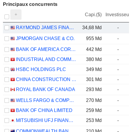
Principaux concurrents
Capi.($)
Investisseur
RAYMOND JAMES FINANCIAL, INC.
34,68 Md
-
JPMORGAN CHASE & CO.
955 Md
-
BANK OF AMERICA CORPORATION
442 Md
-
INDUSTRIAL AND COMMERCIAL BANK OF CHINA LIMITED
380 Md
-
HSBC HOLDINGS PLC
349 Md
-
CHINA CONSTRUCTION BANK CORPORATION
301 Md
-
ROYAL BANK OF CANADA
293 Md
-
WELLS FARGO & COMPANY
270 Md
-
BANK OF CHINA LIMITED
259 Md
-
MITSUBISHI UFJ FINANCIAL GROUP, INC.
253 Md
-
COMMONWEALTH BANK OF AUSTRALIA
210 Md
-